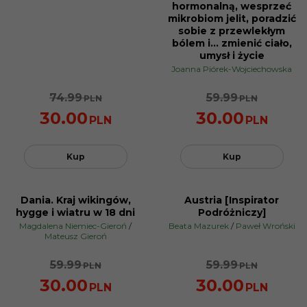
hormonalną, wesprzeć
mikrobiom jelit, poradzić
sobie z przewlekłym
bólem i… zmienić ciało,
umysł i życie
Joanna Piórek-Wojciechowska
74.99
59.99
PLN
PLN
30.00
30.00
PLN
PLN
Kup
Kup
Dania. Kraj wikingów,
Austria [Inspirator
PROMOCJA
PROMOCJA
hygge i wiatru w 18 dni
Podróżniczy]
Magdalena Niemiec-Gieroń
/
Beata Mazurek
/
Paweł Wroński
Mateusz Gieroń
59.99
59.99
PLN
PLN
30.00
30.00
PLN
PLN