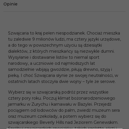
Opinie
Szwajcaria to kraj pełen niespodzianek. Chociaż mieszka
tu zaledwie 9 milionów ludzi, ma cztery języki urzędowe,
a do tego w powszechnym użyciu są dziesiątki
dialektów, z których mieszkańcy są niezwykle dumni.
Wysyłanie i dostawanie listów to niemal sport
narodowy, a uczniowie od najmłodszych lat
samodzielnie wbijają gwoździe, piłują drewno, szyją i
pieką. I choć Szwajcaria słynie ze swojej neutralności, w
ostatnich latach stoczyła dwie wojny – tyle że serowe.
Wybierz się w szwajcarską podróż przez wszystkie
cztery pory roku. Poczuj klimat bożonarodzeniowego
jarmarku w Zurychu i karnawału w Bazylei. Przejedź
pociągiem od lodowców do palm, zwiedź muzeum sera
oraz muzeum czekolady, a potem wybierz się do
szwajcarskiego Beverly Hills nad Jeziorem Genewskim.
Spróbuj szwajcarskich specjałów, takich
raclette
,
rösti
i