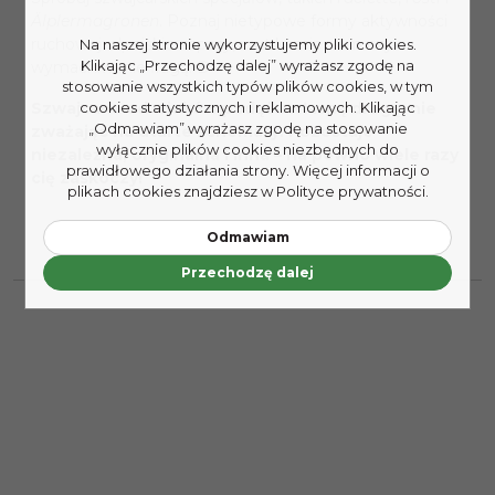
Älplermagronen
. Poznaj nietypowe formy aktywności
ruchowej: alpejskie zapasy, rzut kamieniem czy
Na naszej stronie wykorzystujemy pliki cookies.
Klikając „Przechodzę dalej” wyrażasz zgodę na
wymachiwanie flagą. D
stosowanie wszystkich typów plików cookies, w tym
Szwajcaria od wieków podąża własną drogą, nie
cookies statystycznych i reklamowych. Klikając
„Odmawiam” wyrażasz zgodę na stosowanie
zważając na utarte schematy. Pozostaje
wyłącznie plików cookies niezbędnych do
niezależna, oryginalna i inna – na pewno wiele razy
prawidłowego działania strony. Więcej informacji o
cię zaskoczy!
plikach cookies znajdziesz w Polityce prywatności.
Odmawiam
Przechodzę dalej