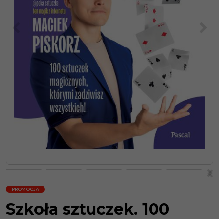
<
>
>
<
PROMOCJA
Szkoła sztuczek. 100