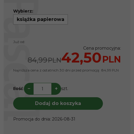
Wybierz:
książka papierowa
Już od:
Cena promocyjna
:
42,50
PLN
84,99
PLN
Najniższa cena z ostatnich 30 dni przed promocją:
84,99
PLN
−
+
Ilość
:
szt.
Dodaj do koszyka
Promocja do dnia
:
2026-08-31