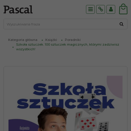
Menu
Info
Panel
Kategoria główna
Książki
Poradniki
Szkoła sztuczek. 100 sztuczek magicznych, którymi zadziwisz
wszystkich!