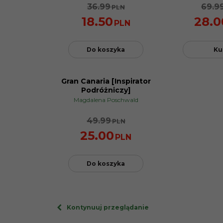
36.99
69.9
PLN
18.50
28.0
PLN
Do koszyka
Ku
Gran Canaria [Inspirator
PROMOCJA
Podróżniczy]
Magdalena Poschwald
49.99
PLN
25.00
PLN
Do koszyka
Kontynuuj przeglądanie