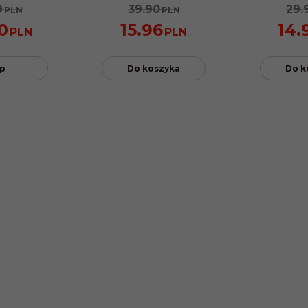
9
39.90
29.
PLN
PLN
0
15.96
14.
PLN
PLN
p
Do koszyka
Do k