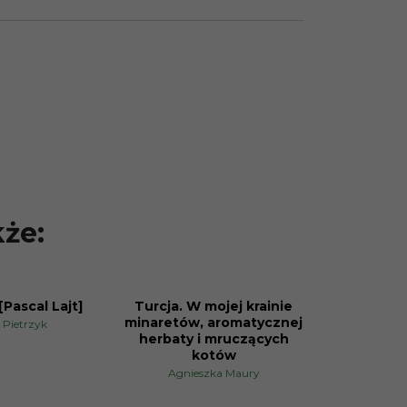
kże:
[Pascal Lajt]
Turcja. W mojej krainie
PROMOCJA
minaretów, aromatycznej
 Pietrzyk
herbaty i mruczących
kotów
Agnieszka Maury