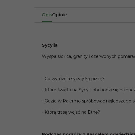
Opis
Opinie
Sycylia
Wyspa słońca, granity i czerwonych pomara
- Co wyróżnia sycylijską pizzę?
- Które święto na Sycylii obchodzi się najhuc
- Gdzie w Palermo spróbować najlepszego s
- Którą trasą wejść na Etnę?
Podczas podróży z Pascalem odwiedzisz n