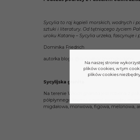
Sycylia to raj kąpieli morskich, wodnych i 
sztuki i literatury. Od tętniącego życiem 
uroku Katanię – Sycylia urzeka, fascynuje 
Dominika Friedrich
autorka bloga @sycyliabocznymidrogami
Na naszej stronie wykorzys
plików cookies, w tym cook
plików cookies niezbędnyc
Sycylijska granita
Na terenie Włoch
granita
jest robiona z po
półpłynnego kremu, czymś pomiędzy musem 
migdałowa, morwowa, figowa, melonowa, ar