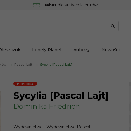
rabat
dla stałych klientów
Oleszczuk
Lonely Planet
Autorzy
Nowości
ików
Pascal Lajt
Sycylia [Pascal Lajt]
PROMOCJA
Sycylia [Pascal Lajt]
Dominika Friedrich
Wydawnictwo
:
Wydawnictwo Pascal