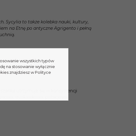
 Sycylia to także kolebka nauki, kultury,
kiem na Etnę po antyczne Agrigento i pełną
uchnią.
stosowanie wszystkich typów
odę na stosowanie wyłącznie
kies znajdziesz w Polityce
eszanka utrzymuje się w konsystencji
nowa, truskawkowa, pistacjowa,