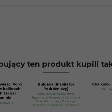
ujący ten produkt kupili ta
ieści Polki
Bułgaria [Inspirator
Chalkidiki 
PROMOCJA
PROMOCJA
 kolibrach,
Podróżniczy]
Marcin
h tacos i
Zofia Siewak-Sojka
/
Irena
aninie
Topolnicka-Bacewicz
/
Katarzyna
Firlej-Adamczak
/
Sławomir
iotrowska
Adamczak
/
Pamela Kaczmarek