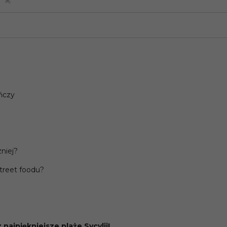
ńczy
zniej?
treet foodu?
ajpiękniejsze plaże Sycylii!