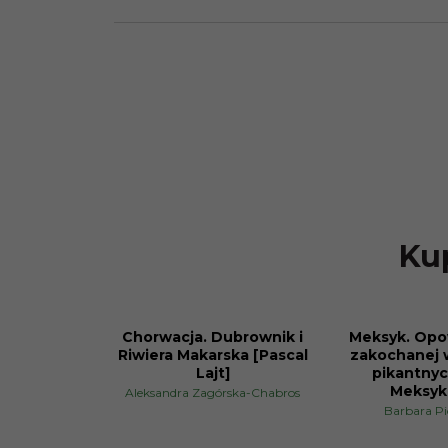
Kup
Chorwacja. Dubrownik i
Meksyk. Opow
PROMOCJA
PROMOCJA
Riwiera Makarska [Pascal
zakochanej w
Lajt]
pikantnyc
Meksyk
Aleksandra Zagórska-Chabros
Barbara P