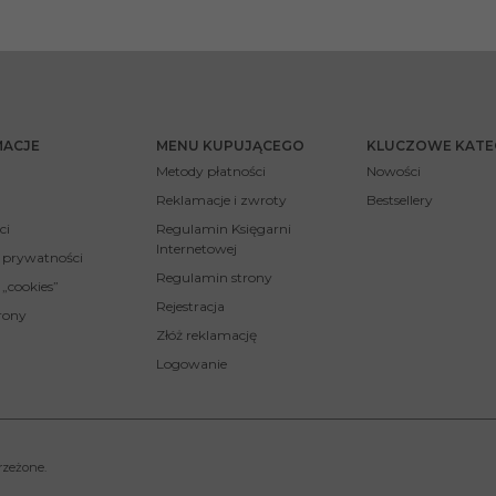
MACJE
MENU KUPUJĄCEGO
KLUCZOWE KATE
Metody płatności
Nowości
Reklamacje i zwroty
Bestsellery
ci
Regulamin Księgarni
Internetowej
a prywatności
Regulamin strony
 „cookies”
Rejestracja
rony
Złóż reklamację
Logowanie
rzeżone.