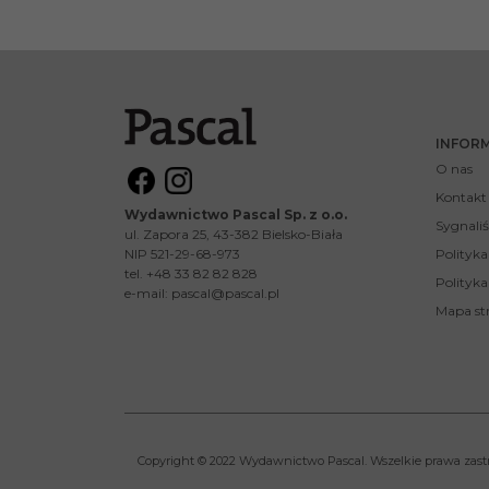
INFOR
O nas
Kontakt
Wydawnictwo Pascal Sp. z o.o.
Sygnaliś
ul. Zapora 25, 43-382 Bielsko-Biała
NIP 521-29-68-973
Polityk
tel. +48 33 82 82 828
Polityka
e-mail:
pascal@pascal.pl
Mapa st
Copyright © 2022 Wydawnictwo Pascal. Wszelkie prawa zast