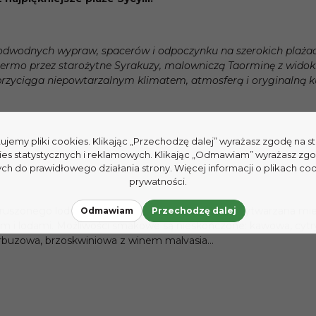
podwodnych wypraw, spacerów i odpoczynku na szerokich plażach.
Palermo przez starożytne Syrakuzy, malowniczą Taorminę z wido
i przyciąga niepowtarzalnym klimatem, atmosferą i oryginalną k
tujemy pliki cookies. Klikając „Przechodzę dalej” wyrażasz zgodę na 
ies statystycznych i reklamowych. Klikając „Odmawiam” wyrażasz zg
h do prawidłowego działania strony. Więcej informacji o plikach coo
prywatności.
kruszonego lodu z syropem, natomiast na Sycylii wytwarzana mi
Odmawiam
Przechodzę dalej
i lodami. Możliwości smakowe są nieskończone: kawowa, cytry
buzowa, brzoskwiniowa z winem malvasia...