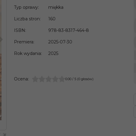
Typ oprawy
:
miękka
Liczba stron
:
160
ISBN
:
978-83-8317-464-8
>
Premiera
:
2025-07-30
Rok wydania
:
2025
Ocena
:
0.00
/
5
(
0
głosów)
>
<