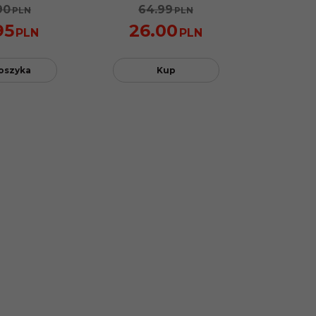
90
64.99
PLN
PLN
95
26.00
PLN
PLN
oszyka
Kup