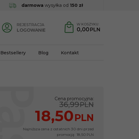
darmowa
wysyłka od
150 zł
W KOSZYKU:
REJESTRACJA
0,00
PLN
LOGOWANIE
Bestsellery
Blog
Kontakt
Cena promocyjna
:
36,99
PLN
18,50
PLN
Najniższa cena z ostatnich 30 dni przed
promocją:
18,50
PLN