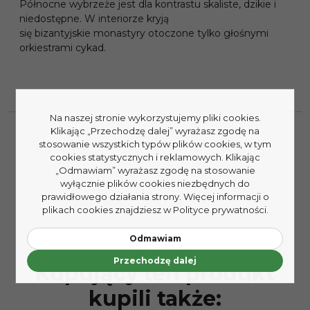
Północne wybrzeże jest dla kontrastu skaliste, dzikie i
niedostępne. W interiorze kryją
się bizantyjskie monastyry otoczone tylko głośnymi
orkiestrami cykad.
Na naszej stronie wykorzystujemy pliki cookies.
Klikając „Przechodzę dalej” wyrażasz zgodę na
stosowanie wszystkich typów plików cookies, w tym
cookies statystycznych i reklamowych. Klikając
„Odmawiam” wyrażasz zgodę na stosowanie
wyłącznie plików cookies niezbędnych do
prawidłowego działania strony. Więcej informacji o
plikach cookies znajdziesz w Polityce prywatności.
Odmawiam
Przechodzę dalej
Kupujący ten produkt
kupili także: