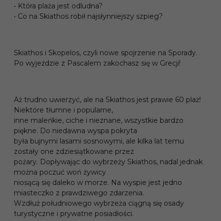
• Która plaża jest odludna?
• Co na Skiathos robił najsłynniejszy szpieg?
Skiathos i Skopelos, czyli nowe spojrzenie na Sporady.
Po wyjeździe z Pascalem zakochasz się w Grecji!
Aż trudno uwierzyć, ale na Skiathos jest prawie 60 plaż!
Niektóre tłumne i popularne,
inne maleńkie, ciche i nieznane, wszystkie bardzo
piękne. Do niedawna wyspa pokryta
była bujnymi lasami sosnowymi, ale kilka lat temu
zostały one zdziesiątkowane przez
pożary. Dopływając do wybrzeży Skiathos, nadal jednak
można poczuć woń żywicy
niosącą się daleko w morze. Na wyspie jest jedno
miasteczko z prawdziwego zdarzenia.
Wzdłuż południowego wybrzeża ciągną się osady
turystyczne i prywatne posiadłości.