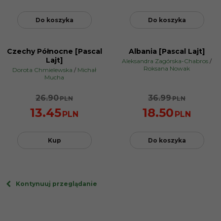
Do koszyka
Do koszyka
Czechy Północne [Pascal
Albania [Pascal Lajt]
PROMOCJA
PROMOCJA
Lajt]
Aleksandra Zagórska-Chabros
/
Roksana Nowak
Dorota Chmielewska
/
Michał
Mucha
26.90
36.99
PLN
PLN
13.45
18.50
PLN
PLN
Kup
Do koszyka
Kontynuuj przeglądanie