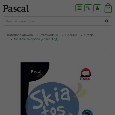
Menu
Info
Panel
Kategoria główna
Przewodniki
EUROPA
Grecja
Skiatos i Skopelos [Pascal Lajt]