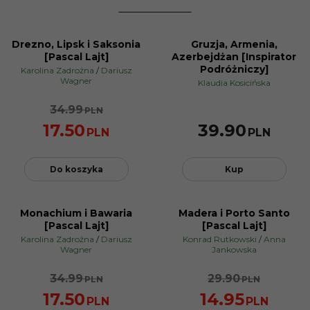
Drezno, Lipsk i Saksonia
Gruzja, Armenia,
PROMOCJA
[Pascal Lajt]
Azerbejdżan [Inspirator
Podróżniczy]
Karolina Zadrożna
/
Dariusz
Wagner
Klaudia Kosicińska
34.99
PLN
17.50
39.90
PLN
PLN
Do koszyka
Kup
Monachium i Bawaria
Madera i Porto Santo
PROMOCJA
PROMOCJA
[Pascal Lajt]
[Pascal Lajt]
Karolina Zadrożna
/
Dariusz
Konrad Rutkowski
/
Anna
Wagner
Jankowska
34.99
29.90
PLN
PLN
17.50
14.95
PLN
PLN