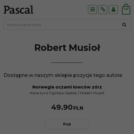
Menu
Info
Panel
Robert
Musioł
Dostępne w naszym sklepie pozycje tego autora
Norwegia oczami łowców zórz
Katarzyna Ogińska-Siedlak
/
Robert Musioł
49.90
PLN
Kup