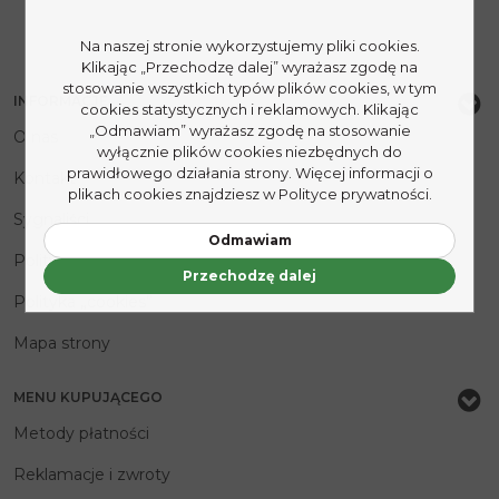
Na naszej stronie wykorzystujemy pliki cookies.
Klikając „Przechodzę dalej” wyrażasz zgodę na
stosowanie wszystkich typów plików cookies, w tym
INFORMACJE
cookies statystycznych i reklamowych. Klikając
„Odmawiam” wyrażasz zgodę na stosowanie
O nas
wyłącznie plików cookies niezbędnych do
prawidłowego działania strony. Więcej informacji o
Kontakt
plikach cookies znajdziesz w Polityce prywatności.
Sygnaliści
Odmawiam
Polityka prywatności
Przechodzę dalej
Polityka „cookies”
Mapa strony
MENU KUPUJĄCEGO
Metody płatności
Reklamacje i zwroty