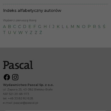
Indeks alfabetyczny autorów
Wybierz pierwszą literę:
A
B
C
Ć
D
E
F
G
H
I
J
K
L
Ł
M
N
O
P
R
S
Ś
T
U
V
W
Y
Z
Ż
Ź
Wydawnictwo Pascal Sp. z o.o.
ul. Zapora 25, 43-382 Bielsko-Biała
NIP 521-29-68-973
tel. +48 33 82 82 828
e-mail:
pascal@pascal.pl