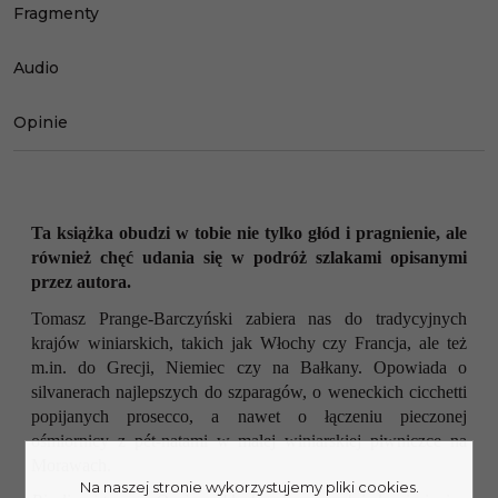
Fragmenty
Audio
Opinie
Ta książka obudzi w tobie nie tylko głód i pragnienie, ale
również chęć udania się w podróż szlakami opisanymi
przez autora.
Tomasz Prange-Barczyński zabiera nas do tradycyjnych
krajów winiarskich, takich jak Włochy czy Francja, ale też
m.in. do Grecji, Niemiec czy na Bałkany. Opowiada o
silvanerach najlepszych do szparagów, o weneckich cicchetti
popijanych prosecco, a nawet o łączeniu pieczonej
ośmiornicy z pét-natami w małej winiarskiej piwniczce na
Morawach.
Na naszej stronie wykorzystujemy pliki cookies.