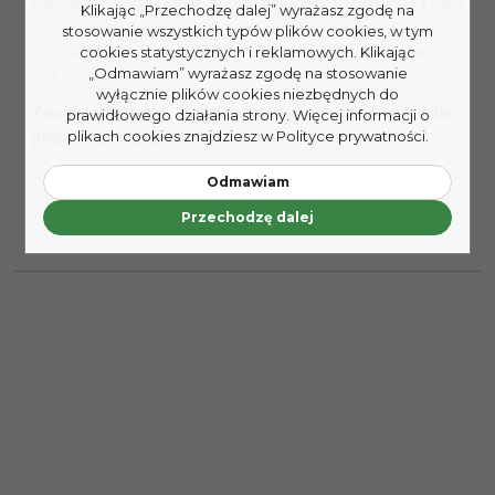
Riesling i tapasy. O niezwykłych połączeniach jedzenia i wina
Klikając „Przechodzę dalej” wyrażasz zgodę na
na szlakach Europy
to historia o uniesieniach, jakich autor
stosowanie wszystkich typów plików cookies, w tym
doświadczył w winiarniach, restauracjach, tawernach, a
cookies statystycznych i reklamowych. Klikając
„Odmawiam” wyrażasz zgodę na stosowanie
niekiedy prostych barach – czyli o epifaniach stołu.
wyłącznie plików cookies niezbędnych do
Znajdziesz tutaj indeks odmian win zawierający
prawidłowego działania strony. Więcej informacji o
propozycje najlepszych połączeń kulinarnych!
plikach cookies znajdziesz w Polityce prywatności.
Odmawiam
Przechodzę dalej