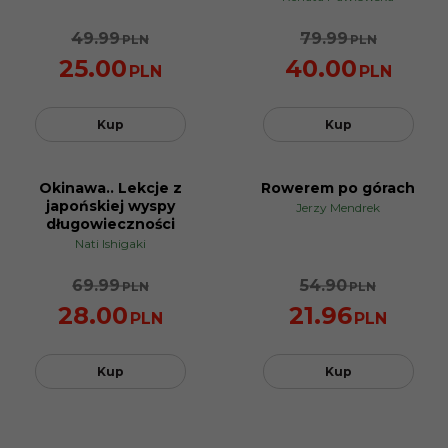
49.99
79.99
PLN
PLN
25.00
40.00
PLN
PLN
Kup
Kup
Okinawa.. Lekcje z
Rowerem po górach
PROMOCJA
PROMOCJA
japońskiej wyspy
Jerzy Mendrek
długowieczności
Nati Ishigaki
69.99
54.90
PLN
PLN
28.00
21.96
PLN
PLN
Kup
Kup