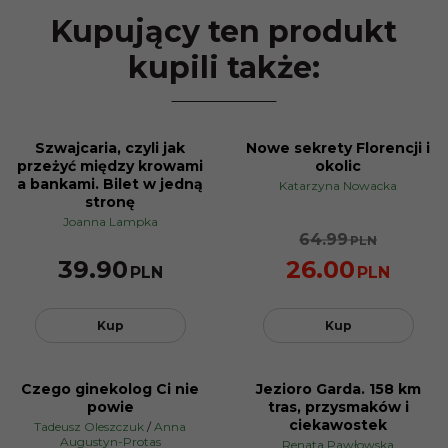
Kupujący ten produkt
kupili także:
Szwajcaria, czyli jak
Nowe sekrety Florencji i
PROMOCJA
przeżyć między krowami
okolic
a bankami. Bilet w jedną
Katarzyna Nowacka
stronę
Joanna Lampka
64.99
PLN
39.90
26.00
PLN
PLN
Kup
Kup
Czego ginekolog Ci nie
Jezioro Garda. 158 km
BESTSELLER
PROMOCJA
powie
tras, przysmaków i
PROMOCJA
ciekawostek
Tadeusz Oleszczuk
/
Anna
Augustyn-Protas
Renata Pawłowska