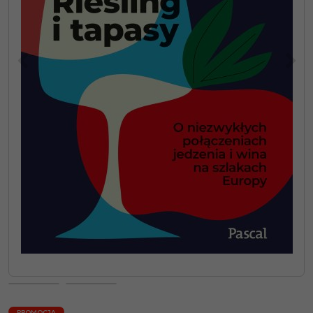
<
>
PROMOCJA