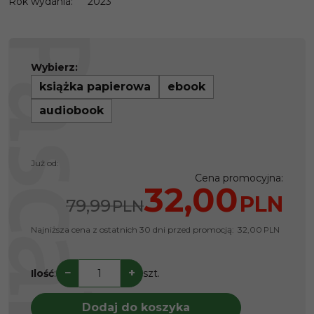
Rok wydania
:
2023
Wybierz:
książka papierowa
ebook
audiobook
Już od:
Cena promocyjna
:
32,00
PLN
79,99
PLN
Najniższa cena z ostatnich 30 dni przed promocją:
32,00
PLN
−
+
Ilość
:
szt.
Dodaj do koszyka