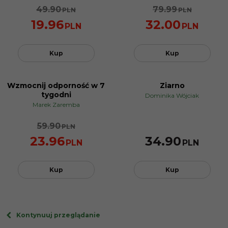
49.90
79.99
PLN
PLN
19.96
32.00
PLN
PLN
Kup
Kup
Wzmocnij odporność w 7
Ziarno
PROMOCJA
tygodni
Dominika Wójciak
Marek Zaremba
59.90
PLN
23.96
34.90
PLN
PLN
Kup
Kup
Kontynuuj przeglądanie