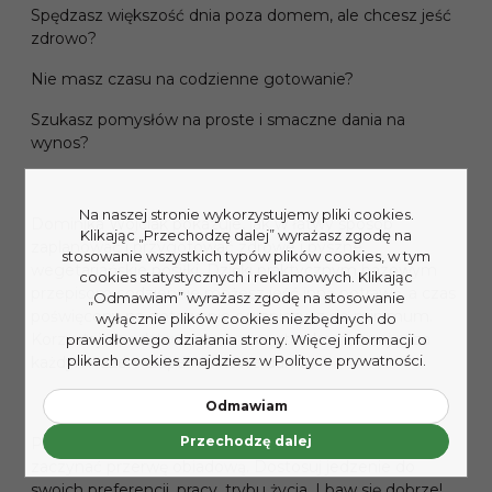
Spędzasz większość dnia poza domem, ale chcesz jeść
zdrowo?
Nie masz czasu na codzienne gotowanie?
Szukasz pomysłów na proste i smaczne dania na
wynos?
Na naszej stronie wykorzystujemy pliki cookies.
Dominika Wójciak pokazuje, jak w łatwy sposób
Klikając „Przechodzę dalej” wyrażasz zgodę na
zaplanować i przygotować zdrowe i pyszne
stosowanie wszystkich typów plików cookies, w tym
wegetariańskie posiłki. Dzięki praktycznym bazowym
cookies statystycznych i reklamowych. Klikając
przepisom codziennie możesz jeść inną potrawę, a czas
„Odmawiam” wyrażasz zgodę na stosowanie
poświęcony na gotowanie ograniczysz do minimum.
wyłącznie plików cookies niezbędnych do
Korzystaj z podstawowych receptur, komponując za
prawidłowego działania strony. Więcej informacji o
plikach cookies znajdziesz w Polityce prywatności.
każdym razem zupełnie nowe danie.
Odmawiam
Przechodzę dalej
Przygotuj swój lunch box tak, by z przyjemnością
zaczynać przerwę obiadową. Dostosuj jedzenie do
swoich preferencji, pracy, trybu życia. I baw się dobrze!