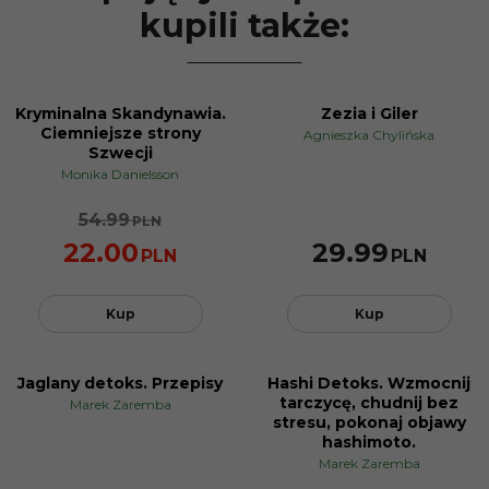
kupili także:
Kryminalna Skandynawia.
Zezia i Giler
PROMOCJA
Ciemniejsze strony
Agnieszka Chylińska
Szwecji
Monika Danielsson
54.99
PLN
22.00
29.99
PLN
PLN
Kup
Kup
Jaglany detoks. Przepisy
Hashi Detoks. Wzmocnij
PROMOCJA
PROMOCJA
tarczycę, chudnij bez
Marek Zaremba
stresu, pokonaj objawy
hashimoto.
Marek Zaremba