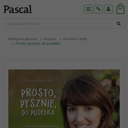
Menu
Info
Panel
Kategoria główna
Książki
Kuchnia i diety
Prosto, pysznie, do pudełka