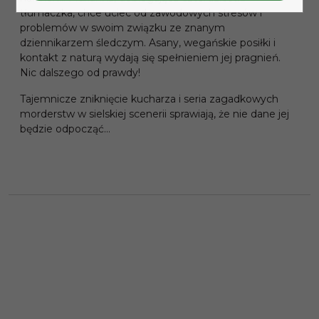
tłumaczka, chce uciec od zawodowych stresów i
problemów w swoim związku ze znanym
dziennikarzem śledczym. Asany, wegańskie posiłki i
kontakt z naturą wydają się spełnieniem jej pragnień.
Nic dalszego od prawdy!
Tajemnicze zniknięcie kucharza i seria zagadkowych
morderstw w sielskiej scenerii sprawiają, że nie dane jej
będzie odpocząć…