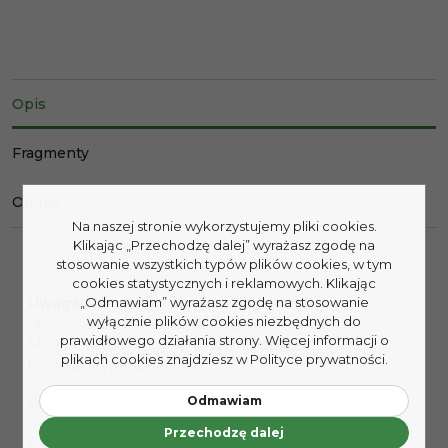
Opis
Fragmenty
Opinie
Na naszej stronie wykorzystujemy pliki cookies.
Klikając „Przechodzę dalej” wyrażasz zgodę na
stosowanie wszystkich typów plików cookies, w tym
cookies statystycznych i reklamowych. Klikając
Uwaga!
„Odmawiam” wyrażasz zgodę na stosowanie
Wciągająca akcja, zaskakujące zbiegi
wyłącznie plików cookies niezbędnych do
okoliczności i pełen humoru język­.
prawidłowego działania strony. Więcej informacji o
Magda Kuydowicz wskrzesza najlepsze tradycje
plikach cookies znajdziesz w Polityce prywatności.
komedii kryminalnej.
Odmawiam
W popularnej szkole jogi na podwarszawskiej wsi stali
bywalcy szukają spokoju, wyciszenia i wewnętrznej
Przechodzę dalej
harmonii. Marianna, dobiegająca czterdziestki