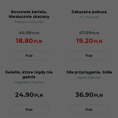
Bossowie kartelu.
Zakazana pokusa
PROMOCJA
PROMOCJA
Niesłusznie skazany
AT. Michalak
Mateusz Gostyński
46.99
47.99
PLN
PLN
18.80
19.20
PLN
PLN
Kup
Kup
Światło, które nigdy nie
Siła przyciągania. Sidła
gaśnie
Agata Sobczak
Magdalena Majcher
24.90
36.90
PLN
PLN
Kup
Kup