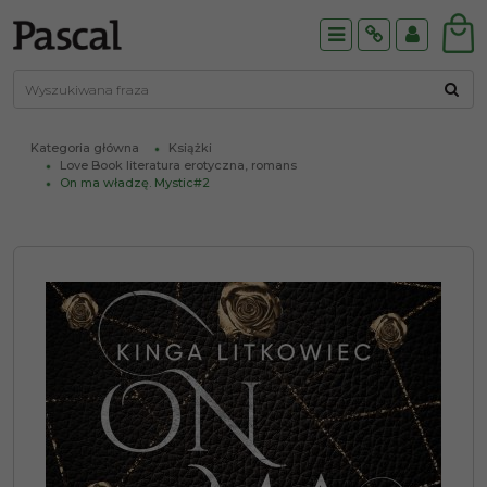
Menu
Info
Panel
Kategoria główna
Książki
Love Book literatura erotyczna, romans
On ma władzę. Mystic#2