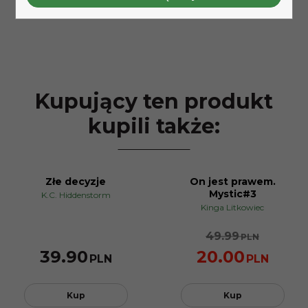
Kupujący ten produkt
kupili także:
Złe decyzje
On jest prawem.
PROMOCJA
Mystic#3
K.C. Hiddenstorm
Kinga Litkowiec
49.99
PLN
39.90
20.00
PLN
PLN
Kup
Kup