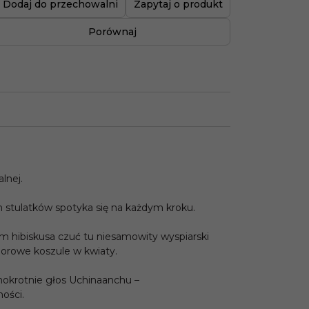
Dodaj do przechowalni
Zapytaj o produkt
Porównaj
lnej.
ch stulatków spotyka się na każdym kroku.
m hibiskusa czuć tu niesamowity wyspiarski
kolorowe koszule w kwiaty.
dnokrotnie głos Uchinaanchu –
ości.