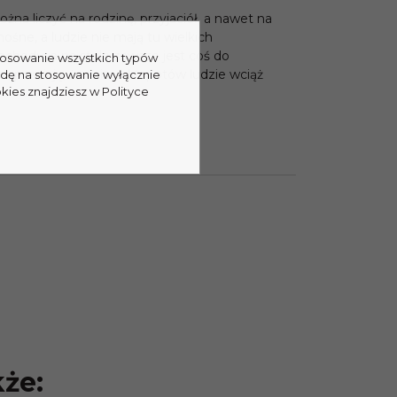
a liczyć na rodzinę, przyjaciół, a nawet na
ośne, a ludzie nie mają tu wielkich
chodu, a na stole zawsze jest coś do
stosowanie wszystkich typów
a sprawiają, że mimo kłopotów ludzie wciąż
odę na stosowanie wyłącznie
kies znajdziesz w Polityce
kże: