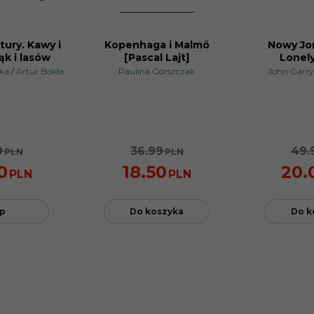
tury. Kawy i
Kopenhaga i Malmö
Nowy Jo
PROMOCJA
PROMOCJA
ąk i lasów
[Pascal Lajt]
Lonely
ska
/
Artur Bokła
Paulina Górszczak
John Garry
9
36.99
49.
PLN
PLN
0
18.50
20.
PLN
PLN
p
Do koszyka
Do k