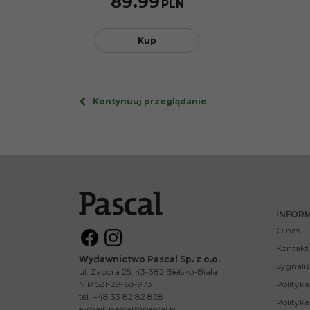
89.99
PLN
Kup
Kontynuuj przeglądanie
INFOR
O nas
Kontakt
Wydawnictwo Pascal Sp. z o.o.
Sygnaliś
ul. Zapora 25, 43-382 Bielsko-Biała
NIP 521-29-68-973
Polityk
tel. +48 33 82 82 828
Polityka
e-mail:
pascal@pascal.pl