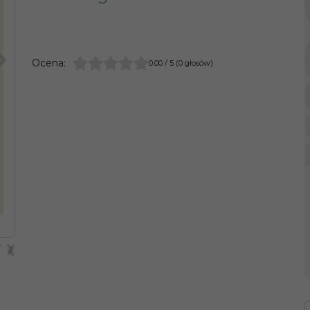
>
Ocena
:
0.00
/
5
(
0
głosów)
>
<