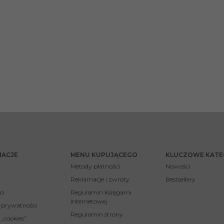
MACJE
MENU KUPUJĄCEGO
KLUCZOWE KATE
Metody płatności
Nowości
Reklamacje i zwroty
Bestsellery
ci
Regulamin Księgarni
Internetowej
a prywatności
Regulamin strony
 „cookies”