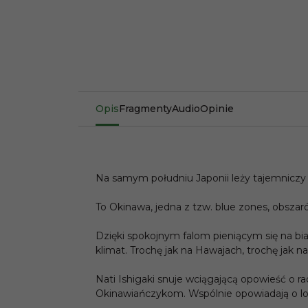
Opis
Fragmenty
Audio
Opinie
Na samym południu Japonii leży tajemniczy ar
To Okinawa, jedna z tzw. blue zones, obszaró
Dzięki spokojnym falom pieniącym się na bi
klimat. Trochę jak na Hawajach, trochę jak na
Nati Ishigaki snuje wciągającą opowieść o r
Okinawiańczykom. Wspólnie opowiadają o lok