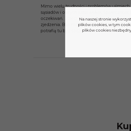
Mimo wielu trudności i problemów uśmiech z
sąsiadów i obcych ludzi wokół. Społeczność i
oczekiwań. Dzieci nie muszą mieć własnych
Na naszej stronie wykorzys
zjedzenia. Być może pogoda też pomaga. Słoń
plików cookies, w tym cook
plików cookies niezbędnyc
potrafią tu być szczęśliwi.
Kup