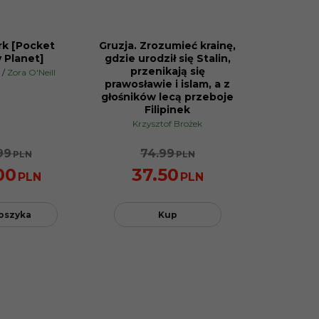
rk [Pocket
Gruzja. Zrozumieć krainę,
PROMOCJA
 Planet]
gdzie urodził się Stalin,
przenikają się
/
Zora O'Neill
prawosławie i islam, a z
głośników lecą przeboje
Filipinek
Krzysztof Brożek
99
74.99
PLN
PLN
00
37.50
PLN
PLN
oszyka
Kup