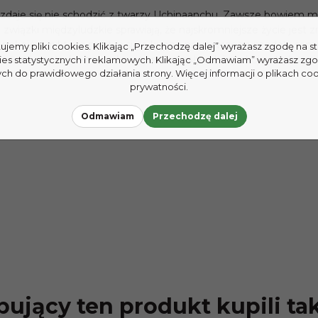
daje się nie schodzić z twarzy Uchinaanchu. Zawsze bowiem możn
 związki międzyludzkie sprawiają, że najskromniejsze życie jest zn
 pokojów, nikt nie martwi się o kupno najnowszego modelu samo
tujemy pliki cookies. Klikając „Przechodzę dalej” wyrażasz zgodę na 
ce i ciepło, kwitnące kwiaty przez cały rok i spokojny tryb życi
ies statystycznych i reklamowych. Klikając „Odmawiam” wyrażasz zg
h do prawidłowego działania strony. Więcej informacji o plikach coo
prywatności.
Odmawiam
Przechodzę dalej
ujący ten produkt kupili ta