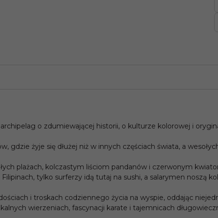
chipelag o zdumiewającej historii, o kulturze kolorowej i orygina
w, gdzie żyje się dłużej niż w innych częściach świata, a wesoły
ałych plażach, kolczastym liściom pandanów i czerwonym kwiato
 Filipinach, tylko surferzy idą tutaj na sushi, a salarymen noszą 
adościach i troskach codziennego życia na wyspie, oddając nieje
alnych wierzeniach, fascynacji karate i tajemnicach długowieczn