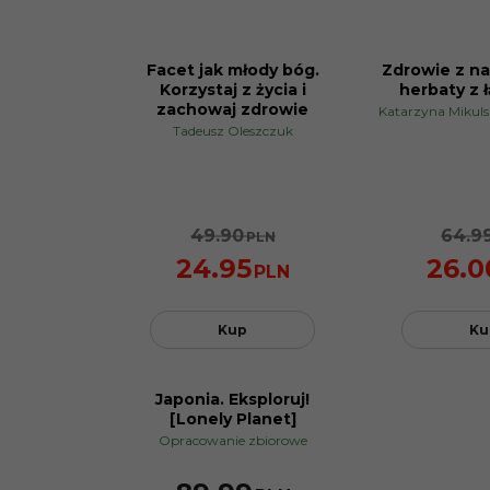
Facet jak młody bóg.
Zdrowie z na
BESTSELLER
PROMOCJA
Korzystaj z życia i
herbaty z ł
PROMOCJA
zachowaj zdrowie
Katarzyna Mikul
Tadeusz Oleszczuk
49.90
64.9
PLN
24.95
26.0
PLN
Kup
Ku
Japonia. Eksploruj!
[Lonely Planet]
Opracowanie zbiorowe