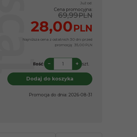
Już od:
Cena promocyjna
:
69,99
PLN
28,00
PLN
Najniższa cena z ostatnich 30 dni przed
promocją:
35,00
PLN
−
+
Ilość
:
szt.
Dodaj do koszyka
Promocja do dnia
:
2026-08-31