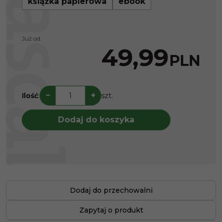
książka papierowa
ebook
Już od:
49,99
PLN
−
+
Ilość
:
szt.
Dodaj do koszyka
Dodaj do przechowalni
Zapytaj o produkt