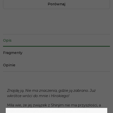
Porównaj
Opis
Fragmenty
Opinie
Znajdę ją. Nie ma znaczenia, gdzie ją zabrano. Już
wkrótce wróci do mnie i Hirokiego!
Mila wie, że jej związek z Shinjim nie ma przyszłości, a
jego rodzina nigdy jej nie zaakceptuje. Dlatego