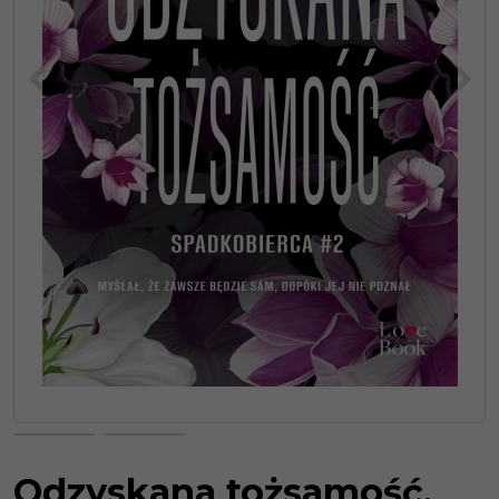
<
>
Odzyskana tożsamość.