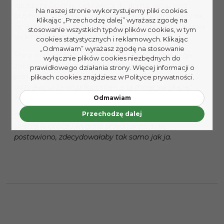
opuszcza Japonię. Gdy wraca do domu, wciąż pod
Na naszej stronie wykorzystujemy pliki cookies.
przybraną tożsamością swojej zmarłej siostry, odkrywa,
Klikając „Przechodzę dalej” wyrażasz zgodę na
że Holly nie była jedyną osobą w jej życiu, która okazała
stosowanie wszystkich typów plików cookies, w tym
się kimś zupełnie innym.
cookies statystycznych i reklamowych. Klikając
„Odmawiam” wyrażasz zgodę na stosowanie
Shinji ma zostać nowym bossem mafii, jednak jego
wyłącznie plików cookies niezbędnych do
zobowiązania oraz rodzinne intrygi schodzą na dalszy
prawidłowego działania strony. Więcej informacji o
plan, gdy ukochana znika bez słowa. Postanawia
plikach cookies znajdziesz w Polityce prywatności.
odzyskać ją za wszelką cenę – a ta może się okazać
wysoka…
Odmawiam
Przechodzę dalej
Byłam Milą, nie Holly, ale chciałam wierzyć, że moja
siostra w obliczu wyboru, przed jakim mnie
postawiono, zdecydowałaby tak samo jak ja.