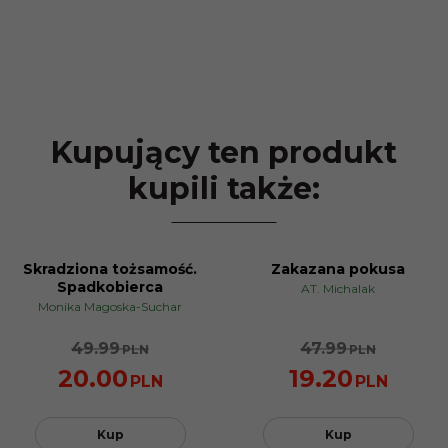
Kupujący ten produkt
kupili także:
Skradziona tożsamość.
Zakazana pokusa
PROMOCJA
PROMOCJA
Spadkobierca
AT. Michalak
Monika Magoska-Suchar
49.99
47.99
PLN
PLN
20.00
19.20
PLN
PLN
Kup
Kup