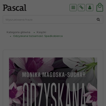
Menu
Info
Panel
Kategoria główna
Książki
Odzyskana tożsamość. Spadkobierca