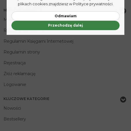
plikach cookies znajdziesz w Polityce prywatności.
MENU KUPUJĄCEGO
Odmawiam
Metody płatności
Przechodzę dalej
Reklamacje i zwroty
Regulamin Księgarni Internetowej
Regulamin strony
Rejestracja
Złóż reklamację
Logowanie
KLUCZOWE KATEGORIE
Nowości
Bestsellery