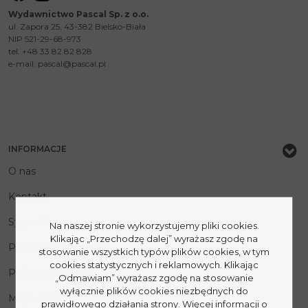
Wydawnictwo Pascal Sp. z o.o.
ul. Zapora 25, 43-382 Bielsko-Biała
NIP 521-29-68-973
tel. +48 33 82 82 828
e-mail:
pascal@pascal.pl
INFORMACJE
O nas
Kontakt
Sygnaliści
Na naszej stronie wykorzystujemy pliki cookies.
Klikając „Przechodzę dalej” wyrażasz zgodę na
Polityka prywatności
stosowanie wszystkich typów plików cookies, w tym
cookies statystycznych i reklamowych. Klikając
Polityka „cookies”
„Odmawiam” wyrażasz zgodę na stosowanie
wyłącznie plików cookies niezbędnych do
Mapa strony
prawidłowego działania strony. Więcej informacji o