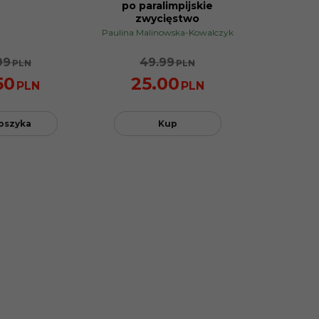
po paralimpijskie
zwycięstwo
Paulina Malinowska-Kowalczyk
99
49.99
PLN
PLN
50
25.00
PLN
PLN
oszyka
Kup