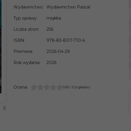
Wydawnictwo
:
Wydawnictwo Pascal
Typ oprawy
:
miękka
>
Liczba stron
:
256
ISBN
:
978-83-8317-710-6
Premiera
:
2026-04-29
Rok wydania
:
2026
Ocena
:
0.00
/
5
(
0
głosów)
>
<