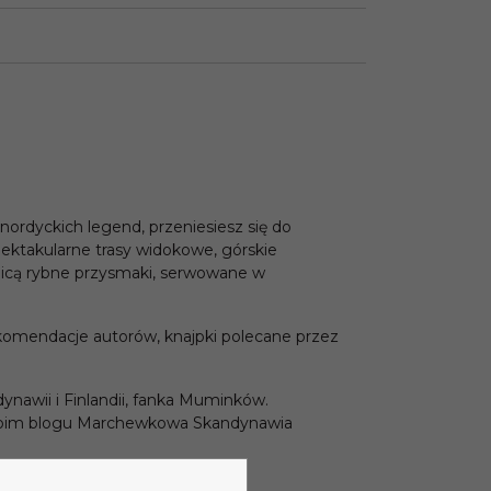
nordyckich legend, przeniesiesz się do
ektakularne trasy widokowe, górskie
icą rybne przysmaki, serwowane w
ekomendacje autorów, knajpki polecane przez
ynawii i Finlandii, fanka Muminków.
 swoim blogu Marchewkowa Skandynawia