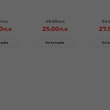
9
49.99
54.
PLN
PLN
0
25.00
27.
PLN
PLN
szyka
Do koszyka
Do k