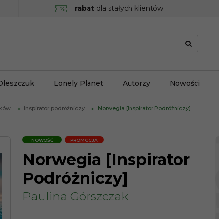
rabat
dla stałych klientów
Oleszczuk
Lonely Planet
Autorzy
Nowości
ików
Inspirator podróżniczy
Norwegia [Inspirator Podróżniczy]
NOWOŚĆ
PROMOCJA
Norwegia [Inspirator
Podróżniczy]
Paulina Górszczak