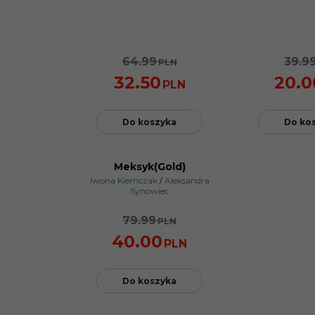
64.99
39.9
PLN
32.50
20.0
PLN
Do koszyka
Do ko
Meksyk(Gold)
PROMOCJA
Iwona Klemczak
/
Aleksandra
Synowiec
79.99
PLN
40.00
PLN
Do koszyka