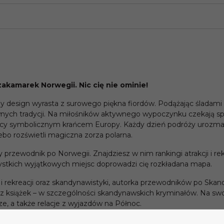
zakamarek Norwegii. Nic cię nie ominie!
y design wyrasta z surowego piękna fiordów. Podążając śladami 
awnych tradycji. Na miłośników aktywnego wypoczynku czekają sp
ący symbolicznym krańcem Europy. Każdy dzień podróży urozma
bo rozświetli magiczna zorza polarna.
 przewodnik po Norwegii. Znajdziesz w nim rankingi atrakcji i r
zystkich wyjątkowych miejsc doprowadzi cię rozkładana mapa.
 i rekreacji oraz skandynawistyki, autorka przewodników po Skand
raz książek – w szczególności skandynawskich kryminałów. Na
ze, a także relacje z wyjazdów na Północ.