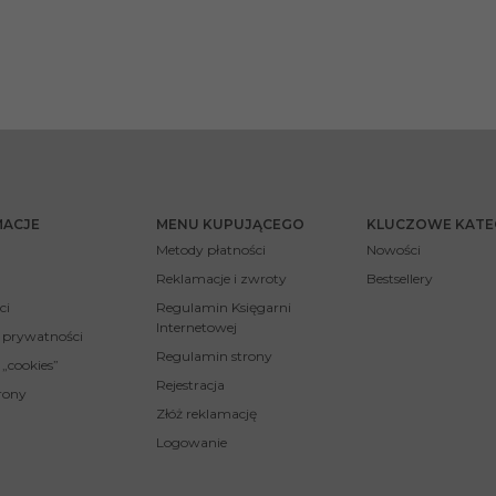
MACJE
MENU KUPUJĄCEGO
KLUCZOWE KATE
Metody płatności
Nowości
Reklamacje i zwroty
Bestsellery
ci
Regulamin Księgarni
Internetowej
a prywatności
Regulamin strony
 „cookies”
Rejestracja
rony
Złóż reklamację
Logowanie