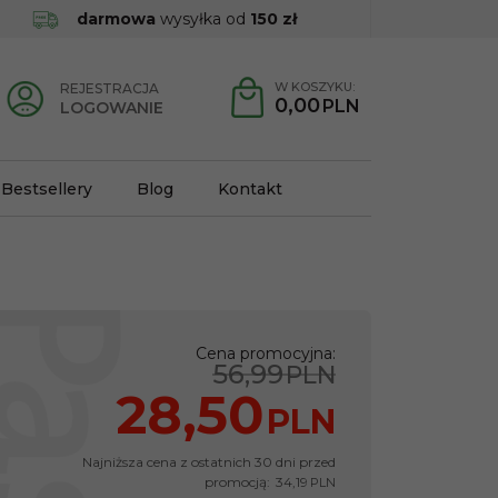
darmowa
wysyłka od
150 zł
W KOSZYKU:
REJESTRACJA
0,00
PLN
LOGOWANIE
Bestsellery
Blog
Kontakt
Cena promocyjna
:
56,99
PLN
28,50
PLN
Najniższa cena z ostatnich 30 dni przed
promocją:
34,19
PLN