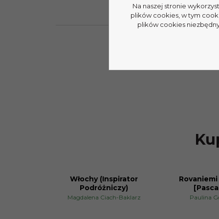
Na naszej stronie wykorzys
plików cookies, w tym cook
plików cookies niezbędnyc
Kup
Włochy (Inspirator
Rovaniemi 
PROMOCJA
PROMOCJA
Podróżniczy)
[Pascal
Magdalena Ciach-Baklarz
Paulina G