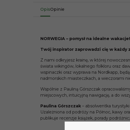
Opis
Opinie
NORWEGIA – pomysł na idealne wakacje!
Twój inspirator zaprowadzi cię w każdy 
Z nami odkryjesz krainę, w której nowoczesn
świata wikingów, lokalnego folkloru oraz d
wspinaczki oraz wyprawa na Nordkapp, będ
nadmorskich miasteczkach, a wieczorami nie
Wspólnie z Pauliną Górszczak opracowaliśmy
miejscowych, intuicyjną nawigację, a do ws
Paulina Górszczak
– absolwentka turystyki
Uzależniona od podróży na Północ, kawy o
publikuje recenzje książek, porady podróżnic