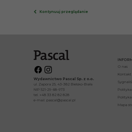
Kontynuuj przeglądanie
INFOR
O nas
Kontakt
Wydawnictwo Pascal Sp. z o.o.
Sygnaliś
ul. Zapora 25, 43-382 Bielsko-Biała
NIP 521-29-68-973
Polityk
tel. +48 33 82 82 828
Polityka
e-mail:
pascal@pascal.pl
Mapa st