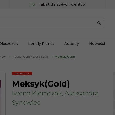
rabat
dla stałych klientów
Oleszczuk
Lonely Planet
Autorzy
Nowości
ików
Pascal Gold / Złota Seria
Meksyk(Gold)
PROMOCJA
Meksyk(Gold)
Iwona Klemczak
,
Aleksandra
Synowiec