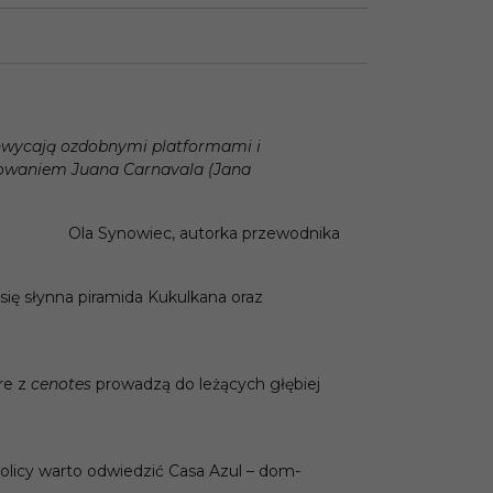
achwycają ozdobnymi platformami i
howaniem Juana Carnavala (Jana
Ola Synowiec, autorka przewodnika
ię słynna piramida Kukulkana oraz
re z
cenotes
prowadzą do leżących głębiej
tolicy warto odwiedzić Casa Azul – dom-