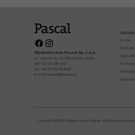
INFOR
O nas
Kontakt
Wydawnictwo Pascal Sp. z o.o.
Sygnaliś
ul. Zapora 25, 43-382 Bielsko-Biała
NIP 521-29-68-973
Polityk
tel. +48 33 82 82 828
Polityka
e-mail:
pascal@pascal.pl
Mapa st
Copyright © 2022 Wydawnictwo Pascal. Wszelkie prawa zast