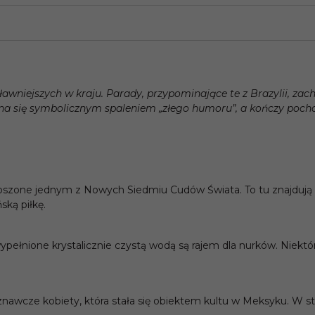
ławniejszych w kraju. Parady, przypominające te z Brazylii, z
na się symbolicznym spaleniem „złego humoru”, a kończy poc
szone jednym z Nowych Siedmiu Cudów Świata. To tu znajdują s
ską piłkę.
ełnione krystalicznie czystą wodą są rajem dla nurków. Niektó
poznawcze kobiety, która stała się obiektem kultu w Meksyku. W s