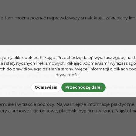
śnie tam można poznać najprawdziwszy smak kraju, zakrapiany limo
zieć o Meksyku, ale baliście się zapytać. Smaki kraju, kultura i 
tujemy pliki cookies. Klikając „Przechodzę dalej” wyrażasz zgodę na 
ies statystycznych i reklamowych. Klikając „Odmawiam” wyrażasz zg
ba odwiedzić. Niezapomniane atrakcje, o których będziecie pam
h do prawidłowego działania strony. Więcej informacji o plikach coo
prywatności.
orów-podróżników Pascala.
czki można poznać prawdziwy smak Meksyku – skosztować jadal
Odmawiam
Przechodzę dalej
cynuje Teotihuacán, a amatorzy pamiątek poczują się jak ryba w 
ale i w trakcie podróży. Najważniejsze informacje praktyczne (
ery alarmowe i kierunkowe, placówki dyplomatyczne). Najistotnie