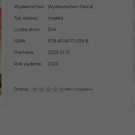
Wydawnictwo
:
Wydawnictwo Pascal
Typ oprawy
:
miękka
>
Liczba stron
:
304
ISBN
:
978-83-8317-039-8
Premiera
:
2023-01-11
Rok wydania
:
2023
Ocena
:
0.00
/
5
(
0
głosów)