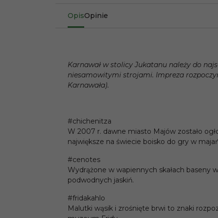
Opis
Opinie
Karnawał w stolicy Jukatanu należy do najs
niesamowitymi strojami. Impreza rozpoczy
Karnawała).
#chichenitza
W 2007 r. dawne miasto Majów zostało ogło
największe na świecie boisko do gry w majań
#cenotes
Wydrążone w wapiennych skałach baseny wyp
podwodnych jaskiń.
#fridakahlo
Malutki wąsik i zrośnięte brwi to znaki roz