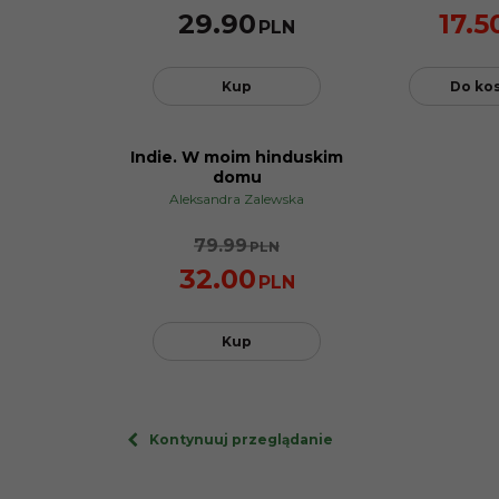
29.90
17.5
PLN
Kup
Do ko
Indie. W moim hinduskim
PROMOCJA
domu
Aleksandra Zalewska
79.99
PLN
32.00
PLN
Kup
Kontynuuj przeglądanie