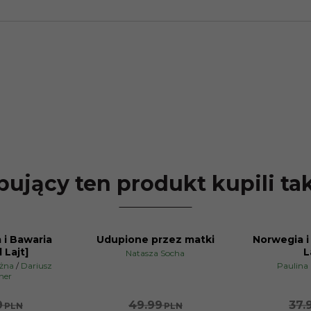
ujący ten produkt kupili ta
i Bawaria
Udupione przez matki
Norwegia i
PROMOCJA
NOWOŚĆ
 Lajt]
L
Natasza Socha
PROMOCJA
ożna
/
Dariusz
Paulina
ner
9
49.99
37.
PLN
PLN