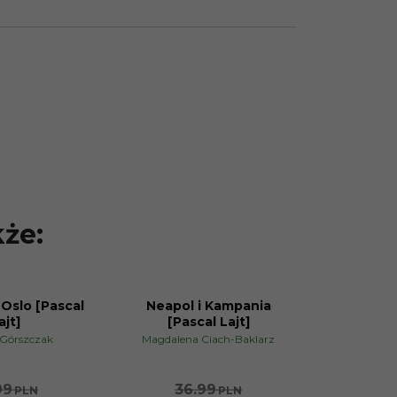
kże:
 Oslo [Pascal
Neapol i Kampania
PROMOCJA
ajt]
[Pascal Lajt]
 Górszczak
Magdalena Ciach-Baklarz
99
36.99
PLN
PLN