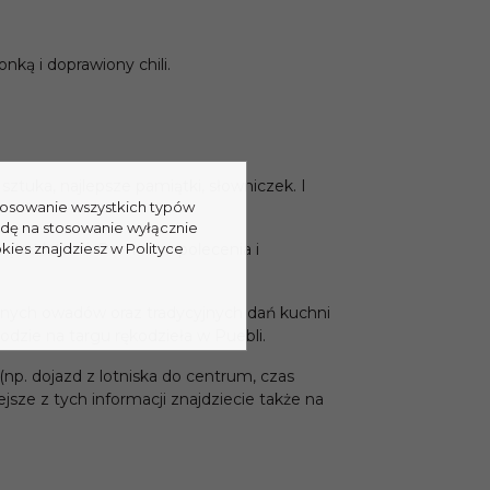
nką i doprawiony chili.
sztuka, najlepsze pamiątki, słowniczek. I
stosowanie wszystkich typów
odę na stosowanie wyłącznie
iętać latami. Pomocne polecenia i
kies znajdziesz w Polityce
nych owadów oraz tradycyjnych dań kuchni
wodzie na targu rękodzieła w Puebli.
np. dojazd z lotniska do centrum, czas
jsze z tych informacji znajdziecie także na