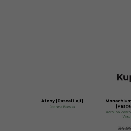
Kup
Ateny [Pascal Lajt]
Monachium 
PROMOCJA
[Pascal
Joanna Barska
Karolina Zadr
Wag
34.9