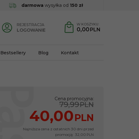
darmowa
wysyłka od
150 zł
W KOSZYKU:
REJESTRACJA
0,00
PLN
LOGOWANIE
Bestsellery
Blog
Kontakt
Cena promocyjna
:
79,99
PLN
40,00
PLN
Najniższa cena z ostatnich 30 dni przed
promocją:
32,00
PLN