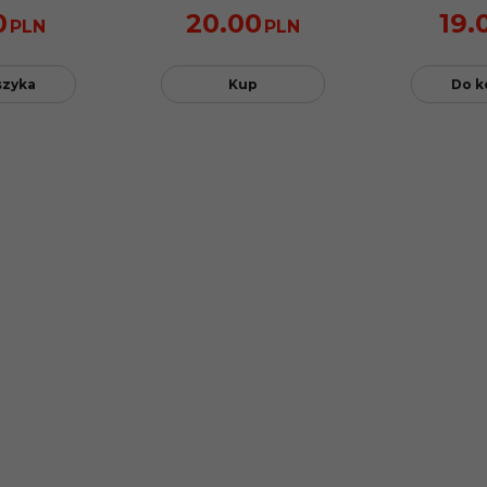
0
20.00
19.
PLN
PLN
szyka
Kup
Do k