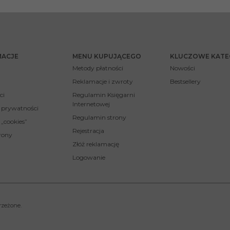
MACJE
MENU KUPUJĄCEGO
KLUCZOWE KATE
Metody płatności
Nowości
Reklamacje i zwroty
Bestsellery
ci
Regulamin Księgarni
Internetowej
a prywatności
Regulamin strony
 „cookies”
Rejestracja
rony
Złóż reklamację
Logowanie
rzeżone.