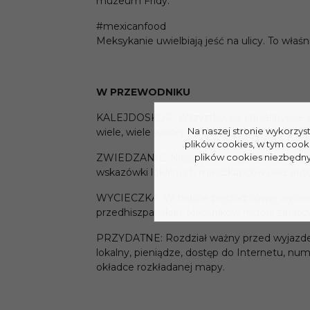
muzeum Fridy.
#mexicanfood
Meksykanie uwielbiają jeść na ulicy. To wła
W PRZEWODNIKU
KALEJDOSKOP: Wszystko, co chcielibyście wied
Na naszej stronie wykorzys
wiele, wiele więcej.
plików cookies, w tym cook
ZWIEDZANIE: Niezwykłe miejsca, które trze
plików cookies niezbędnyc
wskazówki lokalnych mieszkańców oraz aut
WYCIECZKA: W trakcie pięciodniowej wycie
przedhiszpańskiej. Miłośników historii zafas
PRZYDATNE: Rozdział ważny przed wyjazdem, 
lokalny, pieniądze, dostęp do Internetu, num
okładce rozkładanej mapy.