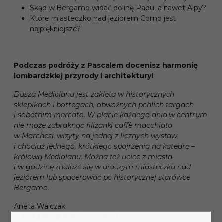
Skąd w Bergamo widać dolinę Padu, a nawet Alpy?
Które miasteczko nad jeziorem Como jest
najpiękniejsze?
Podczas podróży z Pascalem docenisz harmonię
lombardzkiej przyrody i architektury!
Dusza Mediolanu jest zaklęta w historycznych
sklepikach i bottegach, obwoźnych pchlich targach
i sobotnim mercato. W planie każdego dnia w centrum
nie może zabraknąć filiżanki caffè macchiato
w Marchesi, wizyty na jednej z licznych wystaw
i chociaż jednego, krótkiego spojrzenia na katedrę –
królową Mediolanu. Można też uciec z miasta
i w godzinę znaleźć się w uroczym miasteczku nad
jeziorem lub spacerować po historycznej starówce
Bergamo.
Aneta Walczak
autorka bloga Włochy w grochy