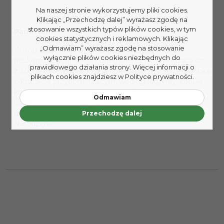
Na naszej stronie wykorzystujemy pliki cookies.
Klikając „Przechodzę dalej” wyrażasz zgodę na
stosowanie wszystkich typów plików cookies, w tym
Panettone
cookies statystycznych i reklamowych. Klikając
„Odmawiam” wyrażasz zgodę na stosowanie
Wśród deserów w północnych Włoszech
wyłącznie plików cookies niezbędnych do
bezkonkurencyjne jest
panettone
, czyli wywodząca się
prawidłowego działania strony. Więcej informacji o
z Mediolanu słodka, puszysta, a zarazem wilgotna babka
plikach cookies znajdziesz w Polityce prywatności.
o kształcie przypominającym, według legendy, kopułę
kościoła Santa Maria delle Grazie. Chlebek pełen jest
Odmawiam
kandyzowanej skórki pomarańczy i cytryny oraz
rodzynek. To prawdziwy symbol włoskich świąt Bożego
Przechodzę dalej
Narodzenia.