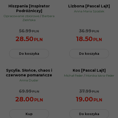
Hiszpania [Inspirator
Lizbona [Pascal Lajt]
PROMOCJA
PROMOCJA
Podróżniczy]
Anna Maria Szostek
Opracowanie zbiorowe
/
Barbara
Zielińska
56.99
36.99
PLN
PLN
28.50
18.50
PLN
PLN
Do koszyka
Do koszyka
Sycylia. Słońce, chaos i
Kos [Pascal Lajt]
PROMOCJA
NOWOŚĆ
czerwone pomarańcze
Michał Feder
/
Monika Iskra-Feder
PROMOCJA
Anna Dudar
69.99
37.99
PLN
PLN
28.00
19.00
PLN
PLN
Kup
Do koszyka