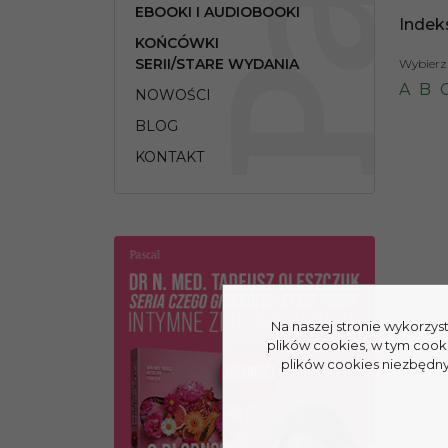
EBOOKI I AUDIOBOOKI
Indek
KOŃCÓWKI
SERII/STARE WYDANIA
Wybierz 
A
B
NOWOŚCI
BLOG
KONTAKT
Na naszej stronie wykorzys
plików cookies, w tym cook
plików cookies niezbędnyc