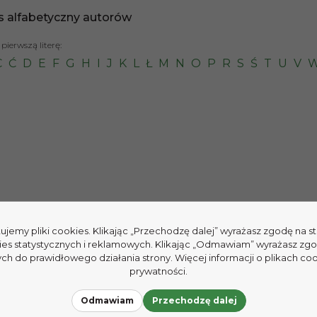
s alfabetyczny autorów
pierwszą literę:
C
Ć
D
E
F
G
H
I
J
K
L
Ł
M
N
O
P
R
S
Ś
T
U
V
tujemy pliki cookies. Klikając „Przechodzę dalej” wyrażasz zgodę na 
ies statystycznych i reklamowych. Klikając „Odmawiam” wyrażasz zg
h do prawidłowego działania strony. Więcej informacji o plikach coo
prywatności.
Odmawiam
Przechodzę dalej