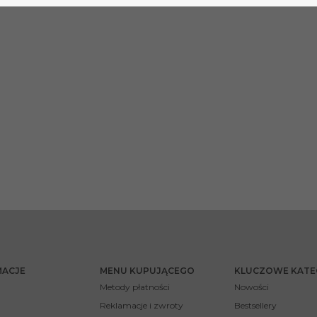
MACJE
MENU KUPUJĄCEGO
KLUCZOWE KATE
Metody płatności
Nowości
Reklamacje i zwroty
Bestsellery