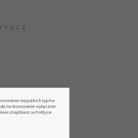
W
Y
Z
Ż
Ź
stosowanie wszystkich typów
odę na stosowanie wyłącznie
kies znajdziesz w Polityce