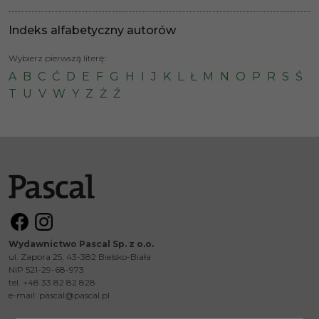
Indeks alfabetyczny autorów
Wybierz pierwszą literę:
A
B
C
Ć
D
E
F
G
H
I
J
K
L
Ł
M
N
O
P
R
S
Ś
T
U
V
W
Y
Z
Ż
Ź
Wydawnictwo Pascal Sp. z o.o.
ul. Zapora 25, 43-382 Bielsko-Biała
NIP 521-29-68-973
tel. +48 33 82 82 828
e-mail:
pascal@pascal.pl