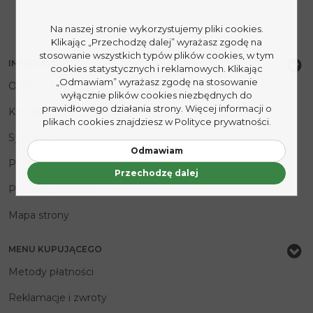
Na naszej stronie wykorzystujemy pliki cookies.
Klikając „Przechodzę dalej” wyrażasz zgodę na
stosowanie wszystkich typów plików cookies, w tym
INFORMACJE
cookies statystycznych i reklamowych. Klikając
„Odmawiam” wyrażasz zgodę na stosowanie
O nas
wyłącznie plików cookies niezbędnych do
prawidłowego działania strony. Więcej informacji o
Kontakt
plikach cookies znajdziesz w Polityce prywatności.
Sygnaliści
Odmawiam
Polityka prywatności
Przechodzę dalej
Polityka „cookies”
Mapa strony
MENU KUPUJĄCEGO
Metody płatności
Reklamacje i zwroty