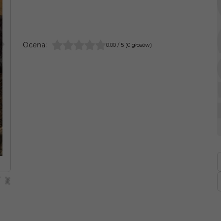
>
Ocena
:
0.00
/
5
(
0
głosów)
>
<