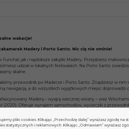
alne wakacje!
zakamarek Madery i Porto Santo. Nic cię nie ominie!
Funchal, jak i najdziksze zakątki Madery. Przejdziesz malownic
weźmiesz udział w lokalnych festiwalach. Na Porto Santo zwiedzi
aseny skalne.
my przewodnik po Maderze i Porto Santo. Znajdziesz w nim ran
yjną nawigację, a do wszystkich wyjątkowych miejsc doprowadzi 
zafascynowany Maderą – wyspą wiecznej wiosny – oraz Włochami.
.pl (2020). Oferuje wynajem samochodów, wycieczki z przewodnik
tujemy pliki cookies. Klikając „Przechodzę dalej” wyrażasz zgodę na 
ies statystycznych i reklamowych. Klikając „Odmawiam” wyrażasz zg