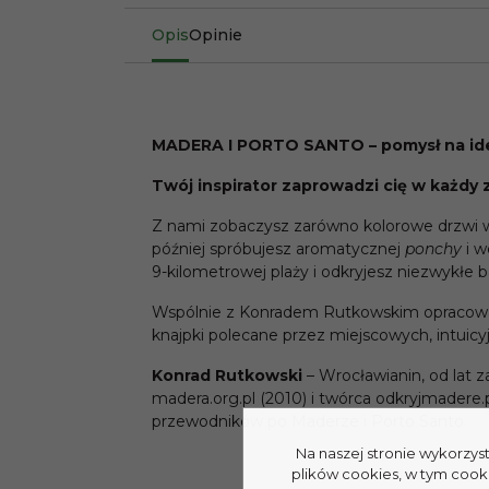
Opis
Opinie
MADERA I PORTO SANTO – pomysł na ide
Twój inspirator zaprowadzi cię w każdy 
Z nami zobaczysz zarówno kolorowe drzwi w 
później spróbujesz aromatycznej
ponchy
i 
9-kilometrowej plaży i odkryjesz niezwykłe b
Wspólnie z Konradem Rutkowskim opracowaliś
knajpki polecane przez miejscowych, intuic
Konrad Rutkowski
– Wrocławianin, od lat 
madera.org.pl (2010) i twórca odkryjmadere
przewodników po Maderze i Porto Santo.
Na naszej stronie wykorzys
plików cookies, w tym cook