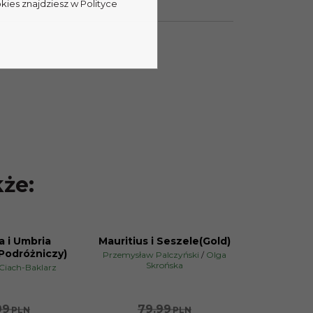
kies znajdziesz w Polityce
kże:
a i Umbria
Mauritius i Seszele(Gold)
PROMOCJA
 Podróżniczy)
Przemysław Palczyński
/
Olga
Skrońska
Ciach-Baklarz
99
79.99
PLN
PLN