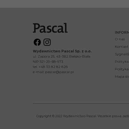
INFOR
O nas
Kontakt
Wydawnictwo Pascal Sp. z o.o.
Sygnaliś
ul. Zapora 25, 43-382 Bielsko-Biała
NIP 521-29-68-973
Polityk
tel. +48 33 82 82 828
Polityka
e-mail:
pascal@pascal.pl
Mapa st
Copyright © 2022 Wydawnictwo Pascal. Wszelkie prawa zast