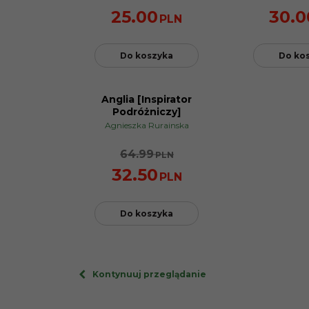
25.00
30.0
PLN
Do koszyka
Do ko
Anglia [Inspirator
PROMOCJA
Podróżniczy]
Agnieszka Rurainska
64.99
PLN
32.50
PLN
Do koszyka
Kontynuuj przeglądanie