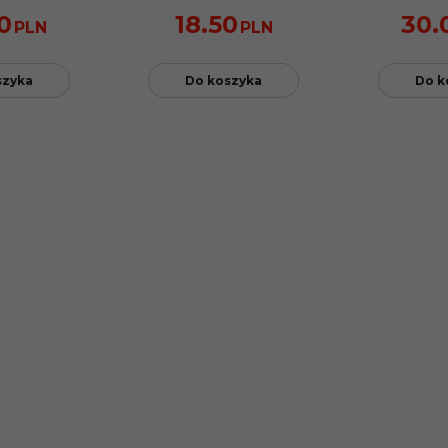
0
18.50
30.
PLN
PLN
szyka
Do koszyka
Do k