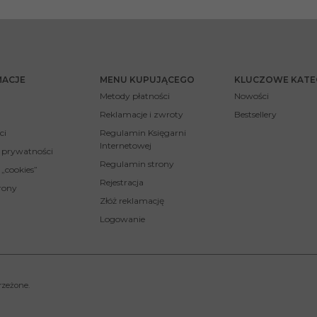
MACJE
MENU KUPUJĄCEGO
KLUCZOWE KATE
Metody płatności
Nowości
Reklamacje i zwroty
Bestsellery
ci
Regulamin Księgarni
Internetowej
a prywatności
Regulamin strony
 „cookies”
Rejestracja
rony
Złóż reklamację
Logowanie
rzeżone.