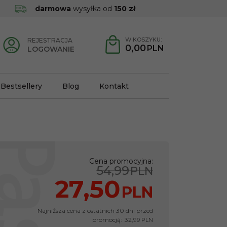
darmowa
wysyłka od
150 zł
W KOSZYKU:
REJESTRACJA
0,00
PLN
LOGOWANIE
Bestsellery
Blog
Kontakt
Cena promocyjna
:
54,99
PLN
27,50
PLN
Najniższa cena z ostatnich 30 dni przed
promocją:
32,99
PLN