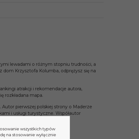
zymi lewadami o różnym stopniu trudności, a
sz dom Krzysztofa Kolumba, odprężysz się na
kingi atrakcji i rekomendacje autora,
cię rozkładana mapa.
 Autor pierwszej polskiej strony o Maderze
ami i usługi turystyczne. Współautor
stosowanie wszystkich typów
odę na stosowanie wyłącznie