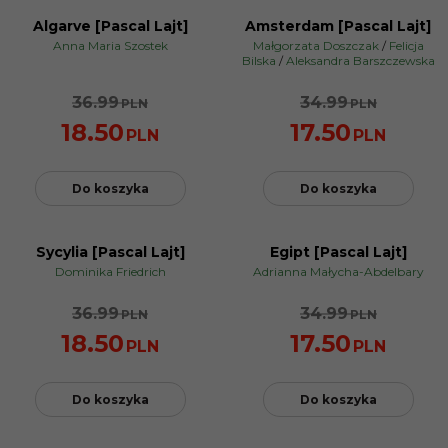
Algarve [Pascal Lajt]
Amsterdam [Pascal Lajt]
PROMOCJA
PROMOCJA
Anna Maria Szostek
Małgorzata Doszczak
/
Felicja
Bilska
/
Aleksandra Barszczewska
36.99
34.99
PLN
PLN
18.50
17.50
PLN
PLN
Do koszyka
Do koszyka
Sycylia [Pascal Lajt]
Egipt [Pascal Lajt]
PROMOCJA
PROMOCJA
Dominika Friedrich
Adrianna Małycha-Abdelbary
36.99
34.99
PLN
PLN
18.50
17.50
PLN
PLN
Do koszyka
Do koszyka