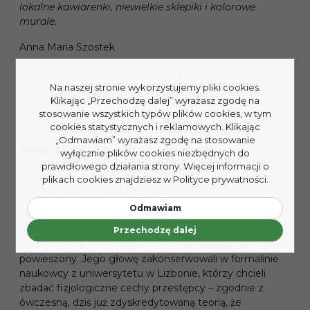
lokalne kawiarenki, niewielkie sklepiki i kolorowe
murale.
Anna Maria Szostek
iberystka, podróżniczka, znawczyni Portugalii,
Na naszej stronie wykorzystujemy pliki cookies.
autorka bloga www.thelisboner.pl
Klikając „Przechodzę dalej” wyrażasz zgodę na
stosowanie wszystkich typów plików cookies, w tym
cookies statystycznych i reklamowych. Klikając
„Odmawiam” wyrażasz zgodę na stosowanie
Diogo Alves – morderca z akweduktu
wyłącznie plików cookies niezbędnych do
prawidłowego działania strony. Więcej informacji o
Diogo Alves był jednym z najsłynniejszych przestępców
plikach cookies znajdziesz w Polityce prywatności.
XIX-wiecznej Portugalii. W latach
Odmawiam
1836–1840 okradł i zrzucił z lizbońskiego akweduktu
Águas Livres co najmniej kilkanaście osób, pozorując
Przechodzę dalej
samobójstwa. Po schwytaniu został skazany na śmierć i
powieszony. Jego głowę zakonserwowali w formalinie
naukowcy z uniwersytetu w Lizbonie, którzy chcieli
zbadać fizjologiczne cechy przestępcy – zgodnie z
ówczesną, dziś już zdyskredytowaną teorią, że