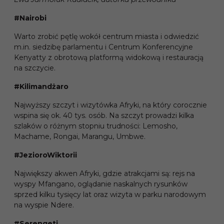
#Nairobi
Warto zrobić pętlę wokół centrum miasta i odwiedzić
m.in. siedzibę parlamentu i Centrum Konferencyjne
Kenyatty z obrotową platformą widokową i restauracją
na szczycie.
#Kilimandżaro
Najwyższy szczyt i wizytówka Afryki, na który corocznie
wspina się ok. 40 tys. osób. Na szczyt prowadzi kilka
szlaków o różnym stopniu trudności: Lemosho,
Machame, Rongai, Marangu, Umbwe.
#JezioroWiktorii
Największy akwen Afryki, gdzie atrakcjami są: rejs na
wyspy Mfangano, oglądanie naskalnych rysunków
sprzed kilku tysięcy lat oraz wizyta w parku narodowym
na wyspie Ndere.
#Serengeti