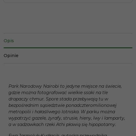
Opis
Opinie
Park Narodowy Nairobi to jedyne miejsce na świecie,
gdzie można fotografować wielkie ssaki na tle
drapaczy chmur. Spore stada przebywają tu w
bezpośrednim sąsiedztwie ponadczteromilionowej
metropolii i hałaśliwego lotniska. W parku można
wypatrzyć gazele, żyrafy, strusie, hieny, lwy i lamparty,
a w sadzawkach rzeki Athi pławią się hipopotamy.
Ewa Jarmoluk-Kudłacik, autorka przewodnika