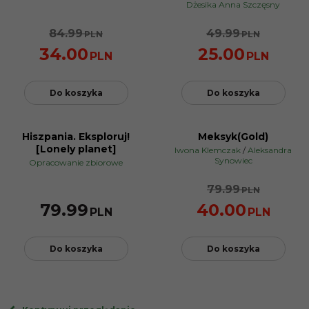
Dżesika Anna Szczęsny
84.99
49.99
PLN
PLN
34.00
25.00
PLN
PLN
Do koszyka
Do koszyka
Hiszpania. Eksploruj!
Meksyk(Gold)
PROMOCJA
[Lonely planet]
Iwona Klemczak
/
Aleksandra
Synowiec
Opracowanie zbiorowe
79.99
PLN
79.99
40.00
PLN
PLN
Do koszyka
Do koszyka