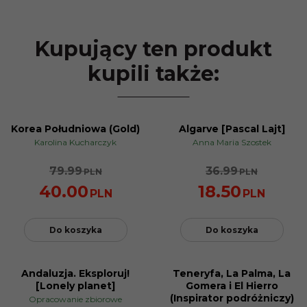
Kupujący ten produkt
kupili także:
Korea Południowa (Gold)
Algarve [Pascal Lajt]
PROMOCJA
PROMOCJA
Karolina Kucharczyk
Anna Maria Szostek
79.99
36.99
PLN
PLN
40.00
18.50
PLN
PLN
Do koszyka
Do koszyka
Andaluzja. Eksploruj!
Teneryfa, La Palma, La
PROMOCJA
PROMOCJA
[Lonely planet]
Gomera i El Hierro
(Inspirator podróżniczy)
Opracowanie zbiorowe