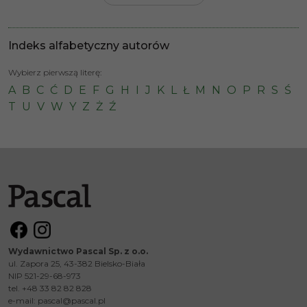
Indeks alfabetyczny autorów
Wybierz pierwszą literę:
A
B
C
Ć
D
E
F
G
H
I
J
K
L
Ł
M
N
O
P
R
S
Ś
T
U
V
W
Y
Z
Ż
Ź
Wydawnictwo Pascal Sp. z o.o.
ul. Zapora 25, 43-382 Bielsko-Biała
NIP 521-29-68-973
tel. +48 33 82 82 828
e-mail:
pascal@pascal.pl