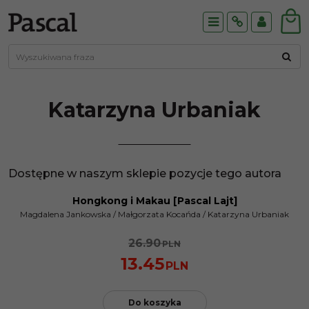
Menu
Info
Panel
Katarzyna
Urbaniak
Dostępne w naszym sklepie pozycje tego autora
Hongkong i Makau [Pascal Lajt]
PROMOCJA
Magdalena Jankowska
/
Małgorzata Kocańda
/
Katarzyna Urbaniak
26.90
PLN
13.45
PLN
Do koszyka