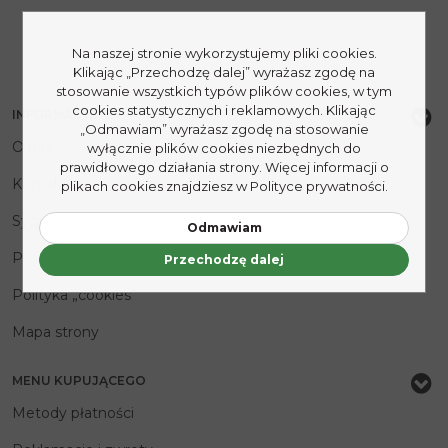
Na naszej stronie wykorzystujemy pliki cookies.
Klikając „Przechodzę dalej” wyrażasz zgodę na
stosowanie wszystkich typów plików cookies, w tym
cookies statystycznych i reklamowych. Klikając
INFORMACJE
„Odmawiam” wyrażasz zgodę na stosowanie
O nas
wyłącznie plików cookies niezbędnych do
prawidłowego działania strony. Więcej informacji o
Kontakt
plikach cookies znajdziesz w Polityce prywatności.
Sygnaliści
Odmawiam
Polityka prywatności
Przechodzę dalej
Polityka „cookies”
Mapa strony
MENU KUPUJĄCEGO
Metody płatności