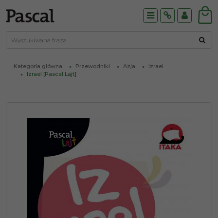
Menu
Info
Panel
Kategoria główna
Przewodniki
Azja
Izrael
Izrael [Pascal Lajt]