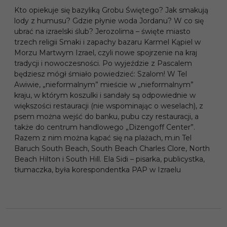
Kto opiekuje się bazyliką Grobu Świętego? Jak smakują
lody z humusu? Gdzie płynie woda Jordanu? W co się
ubrać na izraelski ślub? Jerozolima – święte miasto
trzech religii Smaki i zapachy bazaru Karmel Kąpiel w
Morzu Martwym Izrael, czyli nowe spojrzenie na kraj
tradycji i nowoczesności. Po wyjeździe z Pascalem
będziesz mógł śmiało powiedzieć: Szalom! W Tel
Awiwie, „nieformalnym” mieście w „nieformalnym”
kraju, w którym koszulki i sandały są odpowiednie w
większości restauracji (nie wspominając o weselach), z
psem można wejść do banku, pubu czy restauracji, a
także do centrum handlowego „Dizengoff Center”.
Razem z nim można kąpać się na plażach, m.in Tel
Baruch South Beach, South Beach Charles Clore, North
Beach Hilton i South Hill. Ela Sidi – pisarka, publicystka,
tłumaczka, była korespondentka PAP w Izraelu