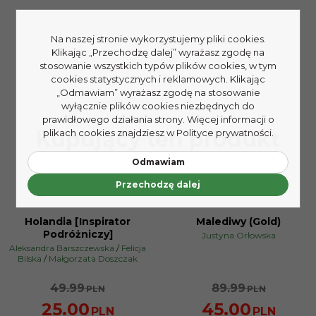
Na naszej stronie wykorzystujemy pliki cookies.
Klikając „Przechodzę dalej” wyrażasz zgodę na
stosowanie wszystkich typów plików cookies, w tym
cookies statystycznych i reklamowych. Klikając
„Odmawiam” wyrażasz zgodę na stosowanie
wyłącznie plików cookies niezbędnych do
prawidłowego działania strony. Więcej informacji o
Kupujący ten produkt
plikach cookies znajdziesz w Polityce prywatności.
kupili także:
Odmawiam
Przechodzę dalej
Holandia [Inspirator
Malediwy (Gold)
PROMOCJA
PROMOCJA
Podróżniczy]
Justyna Orłowska
Aleksandra Barszczewska
/
Felicja
Bilska
/
Małgorzata Doszczak
49.99
89.99
PLN
PLN
25.00
45.00
PLN
PLN