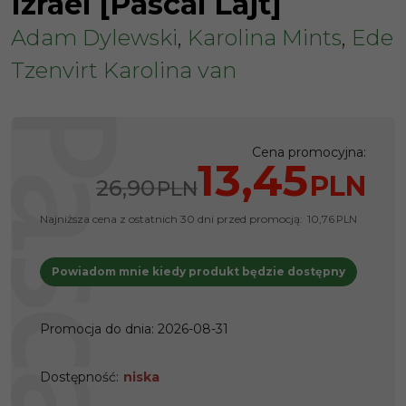
Izrael [Pascal Lajt]
Adam Dylewski
,
Karolina Mints
,
Ede
Tzenvirt Karolina van
Cena promocyjna
:
13,45
PLN
26,90
PLN
Najniższa cena z ostatnich 30 dni przed promocją:
10,76
PLN
Powiadom mnie kiedy produkt będzie dostępny
Promocja do dnia
:
2026-08-31
Dostępność
:
niska