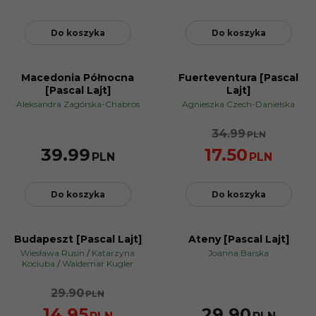
Do koszyka
Do koszyka
Macedonia Północna
Fuerteventura [Pascal
NOWOŚĆ
PROMOCJA
[Pascal Lajt]
Lajt]
Aleksandra Zagórska-Chabros
Agnieszka Czech-Danielska
34.99
PLN
39.99
17.50
PLN
PLN
Do koszyka
Do koszyka
Budapeszt [Pascal Lajt]
Ateny [Pascal Lajt]
PROMOCJA
Wiesława Rusin
/
Katarzyna
Joanna Barska
Kociuba
/
Waldemar Kugler
29.90
PLN
14.95
29.90