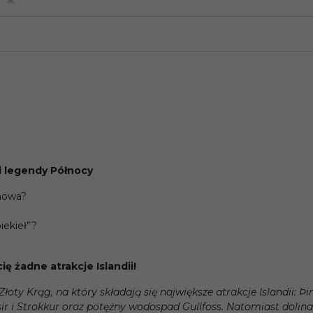
 legendy Północy
enowa?
iekieł”?
ę żadne atrakcje Islandii!
oty Krąg, na który składają się największe atrakcje Islandii: Þi
r i Strokkur oraz potężny wodospad Gullfoss. Natomiast dolin