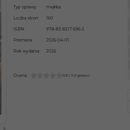
Typ oprawy
:
miękka
Liczba stron
:
160
ISBN
:
978-83-8317-696-3
>
Premiera
:
2026-04-01
Rok wydania
:
2026
Ocena
:
0.00
/
5
(
0
głosów)
>
<