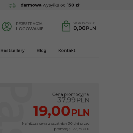
darmowa
wysyłka od
150 zł
W KOSZYKU:
REJESTRACJA
0,00
PLN
LOGOWANIE
Bestsellery
Blog
Kontakt
Cena promocyjna
:
37,99
PLN
19,00
PLN
Najniższa cena z ostatnich 30 dni przed
promocją:
22,79
PLN