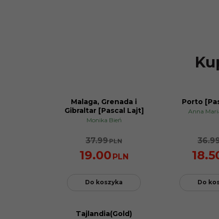
Kup
Malaga, Grenada i
Porto [Pas
NOWOŚĆ
PROMOCJA
Gibraltar [Pascal Lajt]
Anna Mari
PROMOCJA
Monika Bień
37.99
36.9
PLN
19.00
18.5
PLN
Do koszyka
Do ko
Tajlandia(Gold)