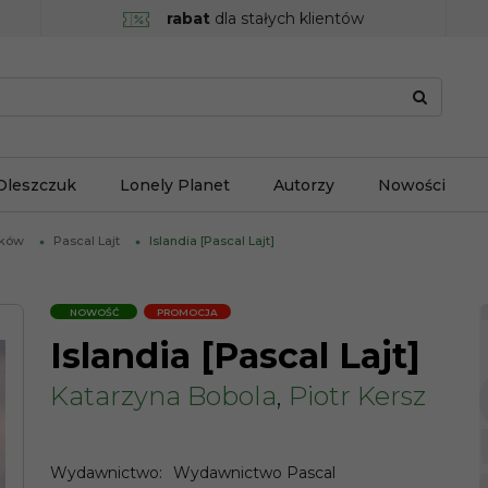
rabat
dla stałych klientów
Oleszczuk
Lonely Planet
Autorzy
Nowości
ików
Pascal Lajt
Islandia [Pascal Lajt]
NOWOŚĆ
PROMOCJA
Islandia [Pascal Lajt]
Katarzyna Bobola
,
Piotr Kersz
Wydawnictwo
:
Wydawnictwo Pascal