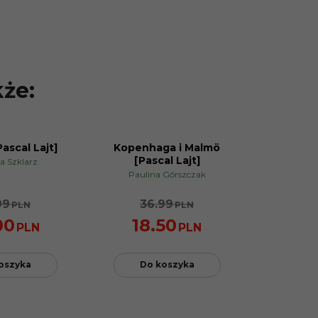
kże:
ascal Lajt]
Kopenhaga i Malmö
PROMOCJA
[Pascal Lajt]
a Szklarz
Paulina Górszczak
99
36.99
PLN
PLN
00
18.50
PLN
PLN
oszyka
Do koszyka