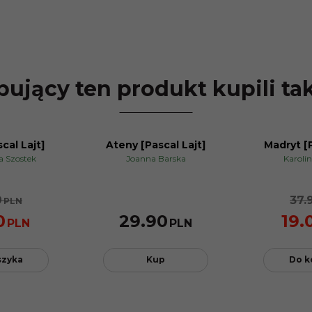
ujący ten produkt kupili ta
cal Lajt]
Ateny [Pascal Lajt]
Madryt [P
NOWOŚĆ
a Szostek
Joanna Barska
Karolin
PROMOCJA
9
37.
PLN
0
29.90
19.
PLN
PLN
szyka
Kup
Do k