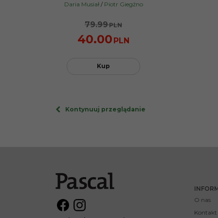
PROMOCJA
Daria Musiał
/
Piotr Giegżno
79.99
PLN
40.00
PLN
Kup
Kontynuuj przeglądanie
INFOR
O nas
Kontakt