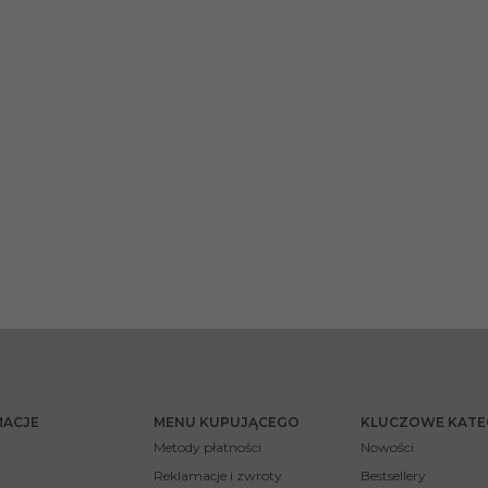
MACJE
MENU KUPUJĄCEGO
KLUCZOWE KATE
Metody płatności
Nowości
Reklamacje i zwroty
Bestsellery