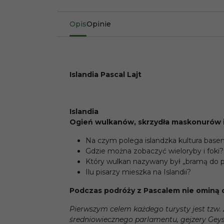
Opis
Opinie
Islandia Pascal Lajt
Islandia
Ogień wulkanów, skrzydła maskonurów i
Na czym polega islandzka kultura bas
Gdzie można zobaczyć wieloryby i foki?
Który wulkan nazywany był „bramą do p
Ilu pisarzy mieszka na Islandii?
Podczas podróży z Pascalem nie ominą ci
Pierwszym celem każdego turysty jest tzw. Zł
średniowiecznego parlamentu, gejzery Geysi