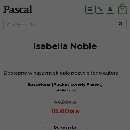
Menu
Info
Panel
Isabella
Noble
Dostępne w naszym sklepie pozycje tego autora
Barcelona [Pocket Lonely Planet]
PROMOCJA
Isabella Noble
44.99
PLN
18.00
PLN
Do koszyka