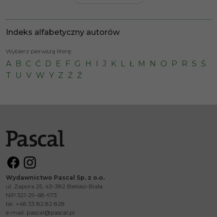
Indeks alfabetyczny autorów
Wybierz pierwszą literę:
A
B
C
Ć
D
E
F
G
H
I
J
K
L
Ł
M
N
O
P
R
S
Ś
T
U
V
W
Y
Z
Ż
Ź
Wydawnictwo Pascal Sp. z o.o.
ul. Zapora 25, 43-382 Bielsko-Biała
NIP 521-29-68-973
tel. +48 33 82 82 828
e-mail:
pascal@pascal.pl