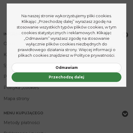
Na naszej stronie wykorzystujemy pliki cookies.
Klikając „Przechodzę dalej” wyrażasz zgodę na
stosowanie wszystkich typów plików cookies, w tym
cookies statystycznych i reklamowych. Klikając
INFORMACJE
„Odmawiam” wyrażasz zgodę na stosowanie
O nas
wyłącznie plików cookies niezbędnych do
prawidłowego działania strony. Więcej informacji o
Kontakt
plikach cookies znajdziesz w Polityce prywatności.
Sygnaliści
Odmawiam
Polityka prywatności
Przechodzę dalej
Polityka „cookies”
Mapa strony
MENU KUPUJĄCEGO
Metody płatności