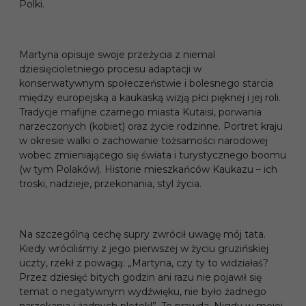
Polki.
Martyna opisuje swoje przeżycia z niemal
dziesięcioletniego procesu adaptacji w
konserwatywnym społeczeństwie i bolesnego starcia
między europejską a kaukaską wizją płci pięknej i jej roli.
Tradycje mafijne czarnego miasta Kutaisi, porwania
narzeczonych (kobiet) oraz życie rodzinne. Portret kraju
w okresie walki o zachowanie tożsamości narodowej
wobec zmieniającego się świata i turystycznego boomu
(w tym Polaków). Historie mieszkańców Kaukazu – ich
troski, nadzieje, przekonania, styl życia.
Na szczególną cechę supry zwrócił uwagę mój tata.
Kiedy wróciliśmy z jego pierwszej w życiu gruzińskiej
uczty, rzekł z powagą: „Martyna, czy ty to widziałaś?
Przez dziesięć bitych godzin ani razu nie pojawił się
temat o negatywnym wydźwięku, nie było żadnego