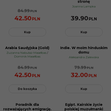
stronę
Joanna Lampka
84.99
PLN
42.50
39.90
PLN
PLN
Kup
Kup
Arabia Saudyjska (Gold)
Indie. W moim hinduskim
PROMOCJA
PROMOCJA
domu
Zuzanna Nabulssi-Masełbas
/
Dominik Masełbas
Aleksandra Zalewska
84.99
79.99
PLN
PLN
42.50
32.00
PLN
PLN
Do koszyka
Kup
Poradnik dla
Egipt. Kairskie życie
PROMOCJA
rozważających emigrację.
polskiej muzułmanki