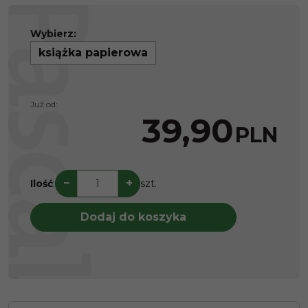
Wybierz:
książka papierowa
Już od:
39,90
PLN
−
+
Ilość
:
szt.
Dodaj do koszyka