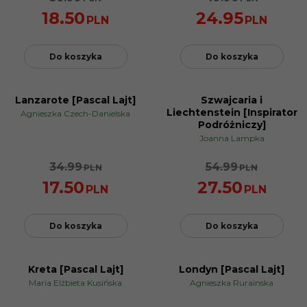
18.50
24.95
PLN
PLN
Do koszyka
Do koszyka
Lanzarote [Pascal Lajt]
Szwajcaria i
PROMOCJA
PROMOCJA
Liechtenstein [Inspirator
Agnieszka Czech-Danielska
Podróżniczy]
Joanna Lampka
34.99
54.99
PLN
PLN
17.50
27.50
PLN
PLN
Do koszyka
Do koszyka
Kreta [Pascal Lajt]
Londyn [Pascal Lajt]
NOWOŚĆ
PROMOCJA
Maria Elżbieta Kusińska
Agnieszka Rurainska
PROMOCJA