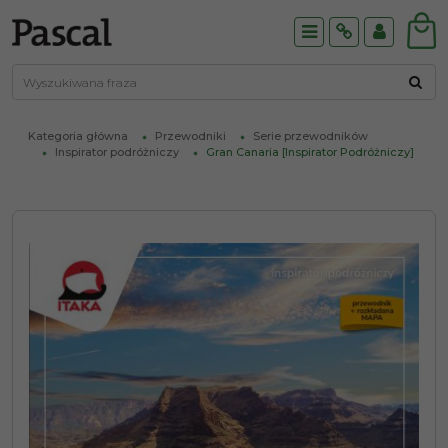
Menu
Info
Panel
Kategoria główna
Przewodniki
Serie przewodników
Inspirator podróżniczy
Gran Canaria [Inspirator Podróżniczy]