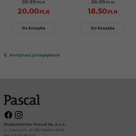
39.99
36.99
PLN
PLN
20.00
18.50
PLN
PLN
Do koszyka
Do koszyka
Kontynuuj przeglądanie
Wydawnictwo Pascal Sp. z o.o.
ul. Zapora 25, 43-382 Bielsko-Biała
NIP 521-29-68-973