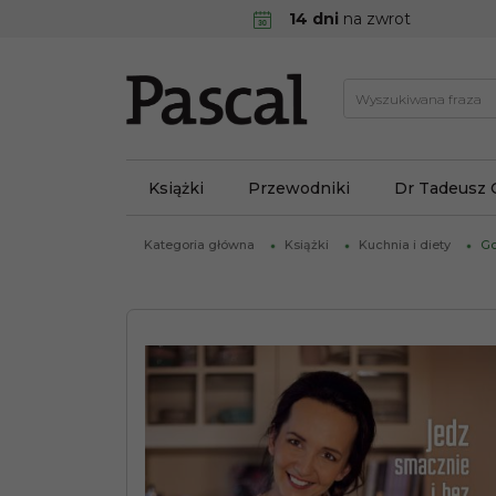
14 dni
na zwrot
Książki
Przewodniki
Dr Tadeusz 
Kategoria główna
Książki
Kuchnia i diety
Go