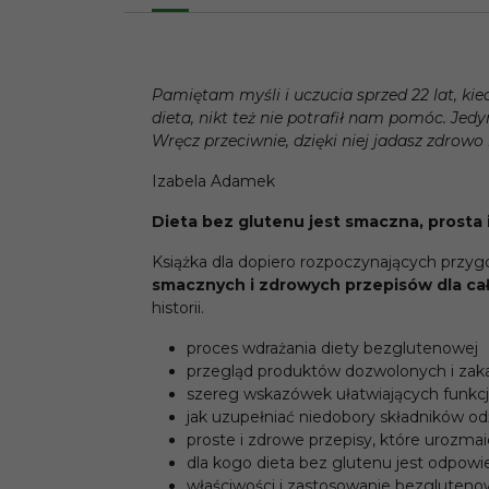
Pamiętam myśli i uczucia sprzed 22 lat, kie
dieta, nikt też nie potrafił nam pomóc. Jedyn
Wręcz przeciwnie, dzięki niej jadasz zdrowo 
Izabela Adamek
Dieta bez glutenu jest smaczna, prosta 
Książka dla dopiero rozpoczynających przyg
smacznych i zdrowych przepisów dla cał
historii.
proces wdrażania diety bezglutenowej
przegląd produktów dozwolonych i za
szereg wskazówek ułatwiających funkcj
jak uzupełniać niedobory składników o
proste i zdrowe przepisy, które urozmaic
dla kogo dieta bez glutenu jest odpowi
właściwości i zastosowanie bezgluten