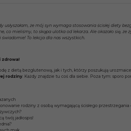
dy usłyszałam, że mój syn wymaga stosowania ścisłej diety bezgl
e, co mieliśmy, to skąpa ulotka od lekarza. Ale okazało się, że ży
i świadomie! To lekcja dla nas wszystkich.
i zdrowa!
odę z dietą bezglutenową, jak i tych, którzy poszukują urozmaic
ej rodziny
. Każdy znajdzie tu coś dla siebie. Poza tym: sporo p
kazanych
onowanie rodziny z osobą wymagającą ścisłego przestrzegania 
dżywczych?
ą twój jadłospis!
ednia?
owych mąk