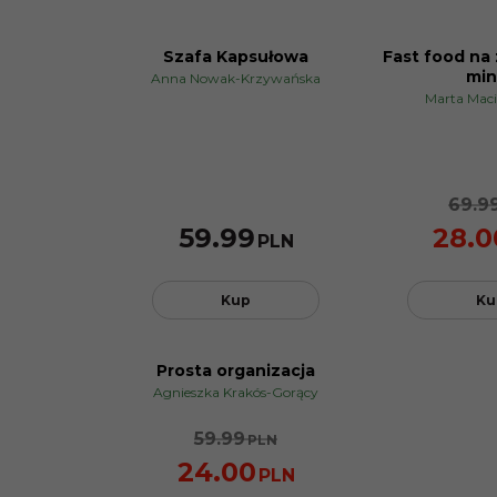
Szafa Kapsułowa
Fast food na
PROMOCJA
min
Anna Nowak-Krzywańska
Marta Mac
69.9
59.99
28.0
PLN
Kup
Ku
Prosta organizacja
PROMOCJA
Agnieszka Krakós-Gorący
59.99
PLN
24.00
PLN