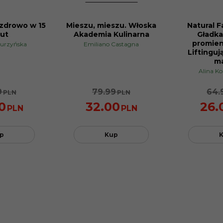
 zdrowo w 15
Mieszu, mieszu. Włoska
Natural F
PROMOCJA
PROMOCJA
ut
Akademia Kulinarna
Gładka,
promien
iurzyńska
Emiliano Castagna
Liftinguj
m
Alina K
9
79.99
64.
PLN
PLN
0
32.00
26.
PLN
PLN
p
Kup