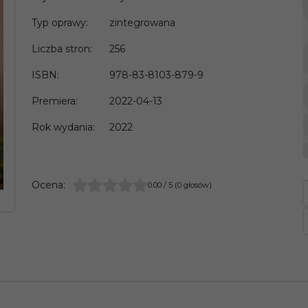
Typ oprawy
:
zintegrowana
Liczba stron
:
256
ISBN
:
978-83-8103-879-9
Premiera
:
2022-04-13
Rok wydania
:
2022
Ocena
:
0.00
/
5
(
0
głosów)