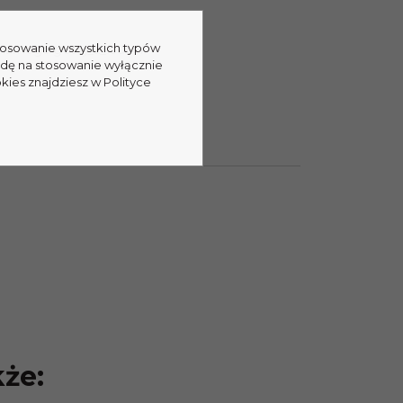
stosowanie wszystkich typów
linarnego
gotuj_z_isabel
.
odę na stosowanie wyłącznie
kies znajdziesz w Polityce
kże: