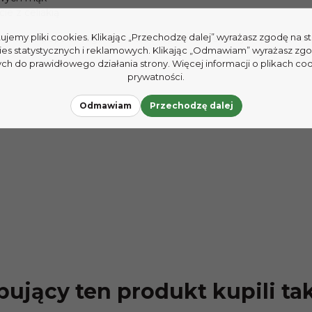
ie z celiakią
tujemy pliki cookies. Klikając „Przechodzę dalej” wyrażasz zgodę na 
, autorka popularnego w mediach społecznościowych profilu ku
ies statystycznych i reklamowych. Klikając „Odmawiam” wyrażasz zg
h do prawidłowego działania strony. Więcej informacji o plikach coo
prywatności.
Odmawiam
Przechodzę dalej
ujący ten produkt kupili ta