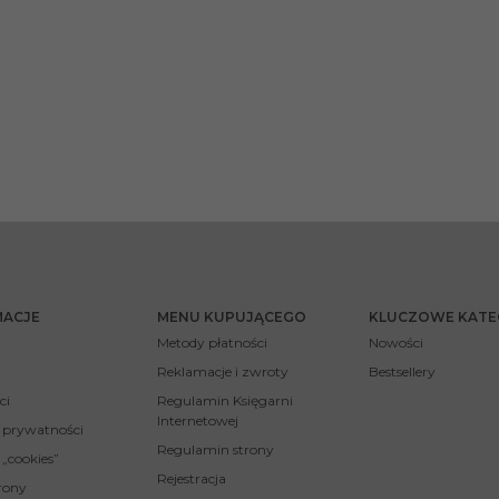
MACJE
MENU KUPUJĄCEGO
KLUCZOWE KATE
Metody płatności
Nowości
Reklamacje i zwroty
Bestsellery
ci
Regulamin Księgarni
Internetowej
a prywatności
Regulamin strony
 „cookies”
Rejestracja
rony