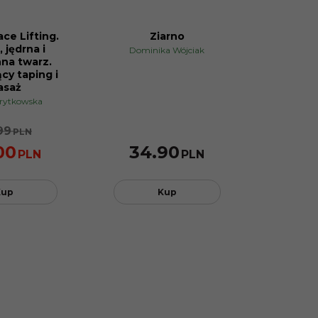
ace Lifting.
Ziarno
 jędrna i
Dominika Wójciak
na twarz.
ący taping i
asaż
orytkowska
99
PLN
00
34.90
PLN
PLN
Kup
Kup