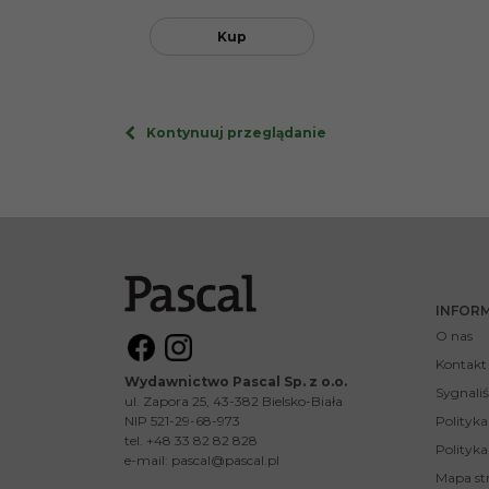
Kup
Kontynuuj przeglądanie
INFOR
O nas
Kontakt
Wydawnictwo Pascal Sp. z o.o.
Sygnaliś
ul. Zapora 25, 43-382 Bielsko-Biała
NIP 521-29-68-973
Polityk
tel. +48 33 82 82 828
Polityka
e-mail:
pascal@pascal.pl
Mapa st