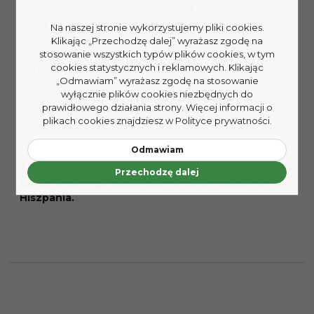
zwyczajnie radośniej? Weź przykład z Hiszpanów!
Monika Bień-Königsman udowadnia, że słoneczna
Na naszej stronie wykorzystujemy pliki cookies.
pogoda, tłumy tańczące na ulicy i wypełnione po brzegi
Klikając „Przechodzę dalej” wyrażasz zgodę na
bary nie są niezbędne do tego, by poczuć hiszpański
stosowanie wszystkich typów plików cookies, w tym
cookies statystycznych i reklamowych. Klikając
klimat i radość. Ta książka zabierze cię w niezwykłą
„Odmawiam” wyrażasz zgodę na stosowanie
podróż do Andaluzji, która nie wymaga wychodzenia z
wyłącznie plików cookies niezbędnych do
domu. Poznaj sekrety tego wyjątkowego regionu i
prawidłowego działania strony. Więcej informacji o
wypróbuj ponad 50 oryginalnych przepisów, które
plikach cookies znajdziesz w Polityce prywatności.
pozwolą ci stworzyć smaki rodem z hiszpańskich barów
we własnej kuchni!
Odmawiam
Ta opowieść jest tak barwna i różnorodna jak
Przechodzę dalej
tapas, a do tego zaskakuje i urzeka – zupełnie jak
Hiszpania.