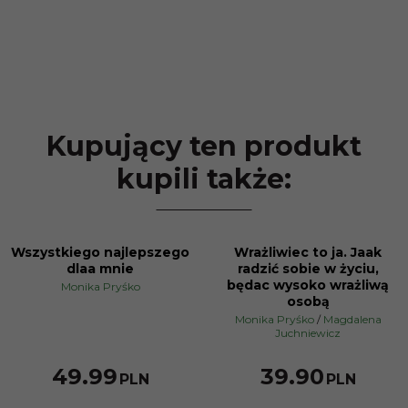
Kupujący ten produkt
kupili także:
Wszystkiego najlepszego
Wrażliwiec to ja. Jaak
dlaa mnie
radzić sobie w życiu,
będac wysoko wrażliwą
Monika Pryśko
osobą
Monika Pryśko
/
Magdalena
Juchniewicz
49.99
39.90
PLN
PLN