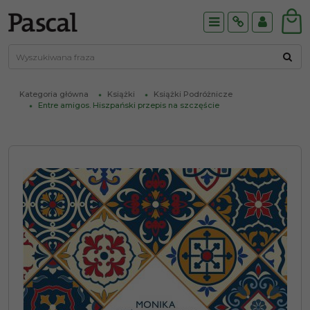
Menu
Info
Panel
Kategoria główna
Książki
Książki Podróżnicze
Entre amigos. Hiszpański przepis na szczęście