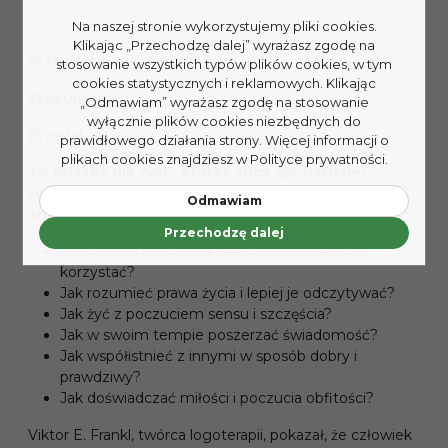
Na naszej stronie wykorzystujemy pliki cookies.
Klikając „Przechodzę dalej” wyrażasz zgodę na
Przeczytaj
stosowanie wszystkich typów plików cookies, w tym
cookies statystycznych i reklamowych. Klikając
Zrozum
„Odmawiam” wyrażasz zgodę na stosowanie
wyłącznie plików cookies niezbędnych do
Przeżyj
prawidłowego działania strony. Więcej informacji o
plikach cookies znajdziesz w Polityce prywatności.
To książka dla tych, którzy chcą żyć bardziej
świadomie, bliżej siebie i tego, co w ich życiu ma
Odmawiam
znaczenie
.
Przechodzę dalej
Jak rozpoznać własną siłę i nauczyć się z niej
korzystać?
Jak rozumieć prawa życia i lepiej je odczytywać?
Jak żyć z poczuciem sensu i szczęścia?
Jak w swoim tempie poszerzać świadomość?
Jak współistnieć z innymi w sposób dobry i
prawdziwy?
Jak doświadczać miłości i poczucia obfitości?
Viktor E. Frankl, twórca logoterapii, pokazał, że człowiek