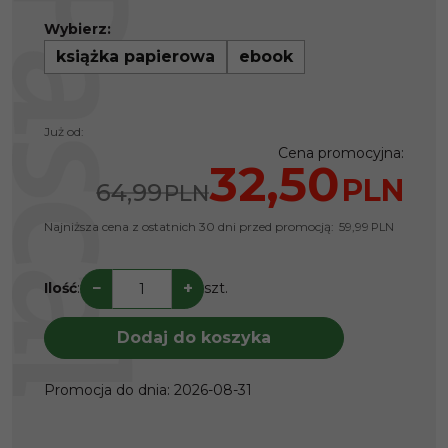
Wybierz:
książka papierowa
ebook
Już od:
Cena promocyjna
:
32,50
PLN
64,99
PLN
Najniższa cena z ostatnich 30 dni przed promocją:
59,99
PLN
−
+
Ilość
:
szt.
Dodaj do koszyka
Promocja do dnia
:
2026-08-31