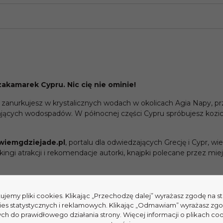
zakamarek Cypru. Nic cię nie ominie!
 zanurkujesz w krystalicznych wodach w okolicach Agia Napy, p
ających wodospadów. W północnej części Cypru spróbujesz kozic
wiemgdziejade.pl
, portalu dla odwiedzających Grecję i Cypr, wi
ngi atrakcji i rekomendacje autorki, knajpki polecane przez mie
tujemy pliki cookies. Klikając „Przechodzę dalej” wyrażasz zgodę na 
ies statystycznych i reklamowych. Klikając „Odmawiam” wyrażasz zg
h do prawidłowego działania strony. Więcej informacji o plikach coo