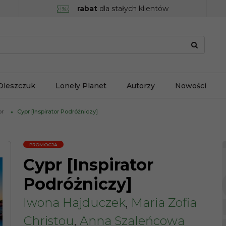
rabat
dla stałych klientów
Oleszczuk
Lonely Planet
Autorzy
Nowości
pr
Cypr [Inspirator Podróżniczy]
PROMOCJA
Cypr [Inspirator
Podróżniczy]
Iwona Hajduczek
,
Maria Zofia
Christou
,
Anna Szaleńcowa