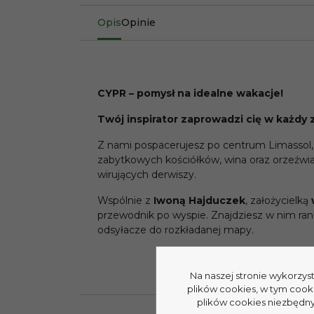
Opis
Opinie
CYPR – pomysł na idealne wakacje!
Twój inspirator zaprowadzi cię w każdy 
Z nami pospacerujesz po centrum Limassol,
zabytkowych kościółków, wina oraz orzeźwi
wirujących derwiszy.
Wspólnie z
Iwoną Hajduczek
, założycielką
przewodnik po wyspie. Znajdziesz w nim ranki
odsyłacze do rozkładanej mapy.
Na naszej stronie wykorzys
plików cookies, w tym cook
plików cookies niezbędnyc