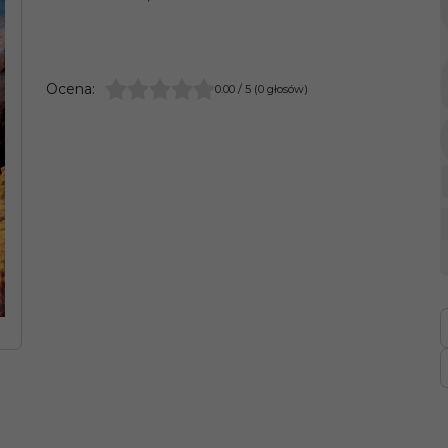
Ocena
:
0.00
/
5
(
0
głosów)