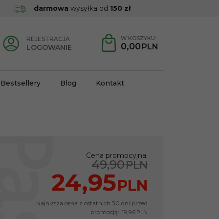
darmowa
wysyłka od
150 zł
W KOSZYKU:
REJESTRACJA
0,00
PLN
LOGOWANIE
Bestsellery
Blog
Kontakt
Cena promocyjna
:
49,90
PLN
24,95
PLN
Najniższa cena z ostatnich 30 dni przed
promocją:
19,96
PLN