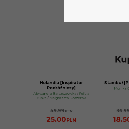
Kup
Holandia [Inspirator
Stambuł [Pa
PROMOCJA
PROMOCJA
Podróżniczy]
Monika 
Aleksandra Barszczewska
/
Felicja
Bilska
/
Małgorzata Doszczak
49.99
36.9
PLN
25.00
18.5
PLN