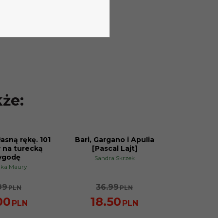
kże:
asną rękę. 101
Bari, Gargano i Apulia
PROMOCJA
 na turecką
[Pascal Lajt]
ygodę
Sandra Skrzek
zka Maury
99
36.99
PLN
PLN
00
18.50
PLN
PLN