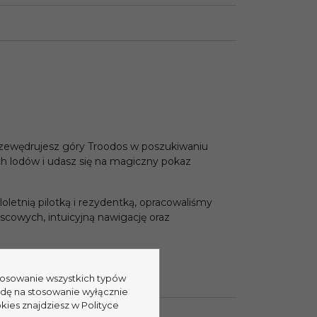
rzewędrujesz góry Troodos w poszukiwaniu
h lodów i udasz się na magiczny pokaz
eloletnią pilotką i rezydentką, opracowaliśmy
jscowych, intuicyjną nawigację oraz
stosowanie wszystkich typów
odę na stosowanie wyłącznie
kies znajdziesz w Polityce