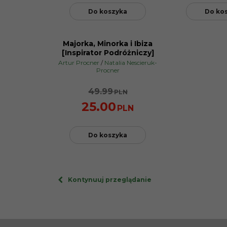
Do koszyka
Do ko
Majorka, Minorka i Ibiza
PROMOCJA
[Inspirator Podróżniczy]
Artur Procner
/
Natalia Nescieruk-
Procner
49.99
PLN
25.00
PLN
Do koszyka
Kontynuuj przeglądanie