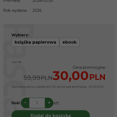
Premiera
:
2026-02-25
Rok wydania
:
2026
Wybierz:
książka papierowa
ebook
Już od:
Cena promocyjna
:
30,00
PLN
59,99
PLN
Najniższa cena z ostatnich 30 dni przed promocją:
49,99
PLN
−
+
Ilość
:
szt.
Dodaj do koszyka