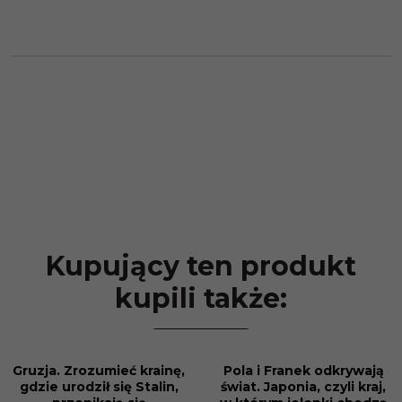
Kupujący ten produkt
kupili także:
Gruzja. Zrozumieć krainę,
Pola i Franek odkrywają
PROMOCJA
PROMOCJA
gdzie urodził się Stalin,
świat. Japonia, czyli kraj,