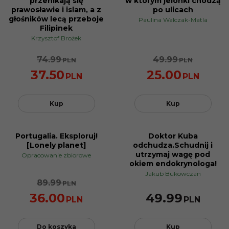
przenikają się
w którym jelonki chodzą
prawosławie i islam, a z
po ulicach
głośników lecą przeboje
Paulina Walczak-Matla
Filipinek
Krzysztof Brożek
74.99
49.99
PLN
PLN
37.50
25.00
PLN
PLN
Kup
Kup
Portugalia. Eksploruj!
Doktor Kuba
PROMOCJA
[Lonely planet]
odchudza.Schudnij i
utrzymaj wagę pod
Opracowanie zbiorowe
okiem endokrynologa!
Jakub Bukowczan
89.99
PLN
36.00
49.99
PLN
PLN
Do koszyka
Kup