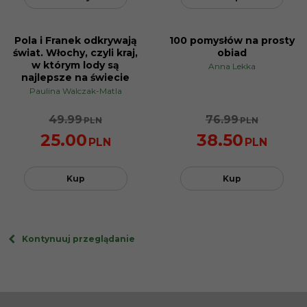
Pola i Franek odkrywają
100 pomysłów na prosty
NOWOŚĆ
PROMOCJA
świat. Włochy, czyli kraj,
obiad
PROMOCJA
w którym lody są
Anna Lekka
najlepsze na świecie
Paulina Walczak-Matla
49.99
76.99
PLN
PLN
25.00
38.50
PLN
PLN
Kup
Kup
Kontynuuj przeglądanie