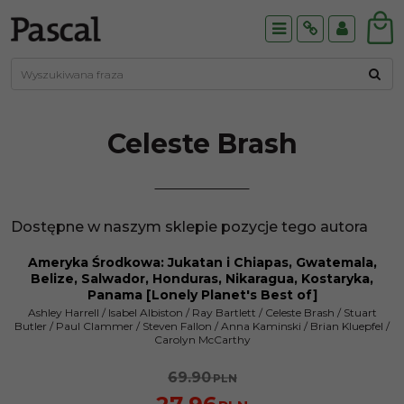
Menu
Info
Panel
Celeste
Brash
Dostępne w naszym sklepie pozycje tego autora
Ameryka Środkowa: Jukatan i Chiapas, Gwatemala,
PROMOCJA
Belize, Salwador, Honduras, Nikaragua, Kostaryka,
Panama [Lonely Planet's Best of]
Ashley Harrell
/
Isabel Albiston
/
Ray Bartlett
/
Celeste Brash
/
Stuart
Butler
/
Paul Clammer
/
Steven Fallon
/
Anna Kaminski
/
Brian Kluepfel
/
Carolyn McCarthy
69.90
PLN