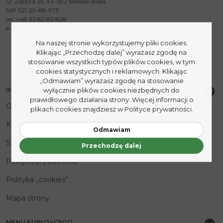
ul. Zapora 25, 43-382 Bielsko-Biała
NIP 521-29-68-973
tel. +48 33 82 82 828
e-mail:
pascal@pascal.pl
Na naszej stronie wykorzystujemy pliki cookies.
Klikając „Przechodzę dalej” wyrażasz zgodę na
stosowanie wszystkich typów plików cookies, w tym
cookies statystycznych i reklamowych. Klikając
„Odmawiam” wyrażasz zgodę na stosowanie
INFORMACJE
wyłącznie plików cookies niezbędnych do
prawidłowego działania strony. Więcej informacji o
O nas
plikach cookies znajdziesz w Polityce prywatności.
Kontakt
Odmawiam
Sygnaliści
Przechodzę dalej
Polityka prywatności
Polityka „cookies”
Mapa strony
MENU KUPUJĄCEGO