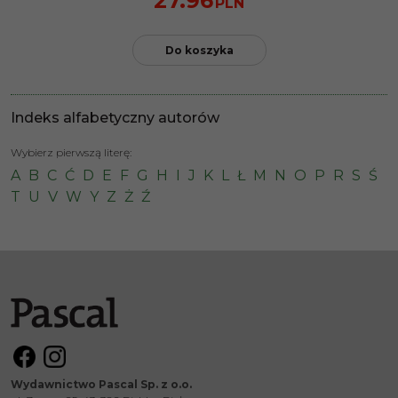
27.96
PLN
Do koszyka
Indeks alfabetyczny autorów
Wybierz pierwszą literę:
A
B
C
Ć
D
E
F
G
H
I
J
K
L
Ł
M
N
O
P
R
S
Ś
T
U
V
W
Y
Z
Ż
Ź
Wydawnictwo Pascal Sp. z o.o.