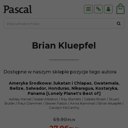
Menu
Info
Panel
Brian
Kluepfel
Dostępne w naszym sklepie pozycje tego autora
Ameryka Środkowa: Jukatan i Chiapas, Gwatemala,
PROMOCJA
Belize, Salwador, Honduras, Nikaragua, Kostaryka,
Panama [Lonely Planet's Best of]
Ashley Harrell
/
Isabel Albiston
/
Ray Bartlett
/
Celeste Brash
/
Stuart
Butler
/
Paul Clammer
/
Steven Fallon
/
Anna Kaminski
/
Brian Kluepfel
/
Carolyn McCarthy
69.90
PLN