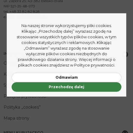
ul. Zapora 25, 43-382 Bielsko-Biała
NIP 521-29-68-973
tel. +48 33 82 82 828
e-mail:
pascal@pascal.pl
Na naszej stronie wykorzystujemy pliki cookies.
Klikając „Przechodzę dalej” wyrażasz zgodę na
stosowanie wszystkich typów plików cookies, w tym
cookies statystycznych i reklamowych. Klikając
„Odmawiam” wyrażasz zgodę na stosowanie
INFORMACJE
wyłącznie plików cookies niezbędnych do
prawidłowego działania strony. Więcej informacji o
O nas
plikach cookies znajdziesz w Polityce prywatności.
Kontakt
Odmawiam
Sygnaliści
Przechodzę dalej
Polityka prywatności
Polityka „cookies”
Mapa strony
MENU KUPUJĄCEGO