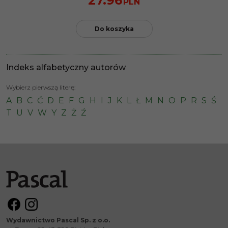
27.96
PLN
Do koszyka
Indeks alfabetyczny autorów
Wybierz pierwszą literę:
A
B
C
Ć
D
E
F
G
H
I
J
K
L
Ł
M
N
O
P
R
S
Ś
T
U
V
W
Y
Z
Ż
Ź
Wydawnictwo Pascal Sp. z o.o.