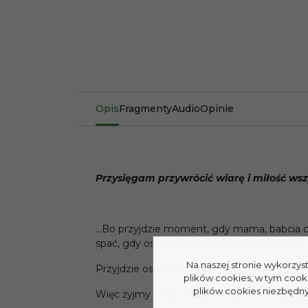
Opis
Fragmenty
Audio
Opinie
Przysięgam przywrócić wiarę i miłość wszy
…Bo przyjdzie moment, gdy mama, babcia czy 
spać, gdy ostatni raz zobaczysz swoją twarz
Na naszej stronie wykorzys
Przyjdzie ostatni raz…
plików cookies, w tym cook
plików cookies niezbędnyc
Więc żyjmy teraz. Natychmiast. Tworząc naj