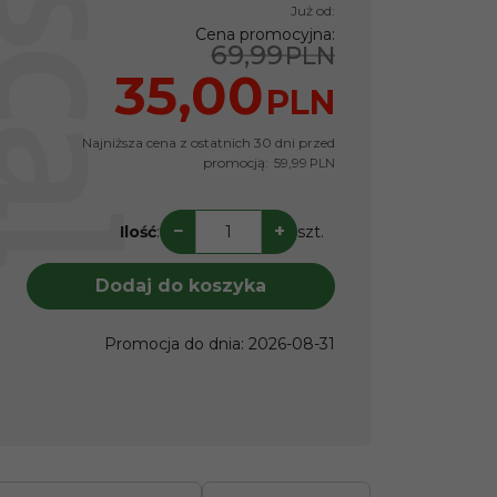
Już od:
Cena promocyjna
:
69,99
PLN
35,00
PLN
Najniższa cena z ostatnich 30 dni przed
promocją:
59,99
PLN
−
+
Ilość
:
szt.
Dodaj do koszyka
Promocja do dnia
:
2026-08-31