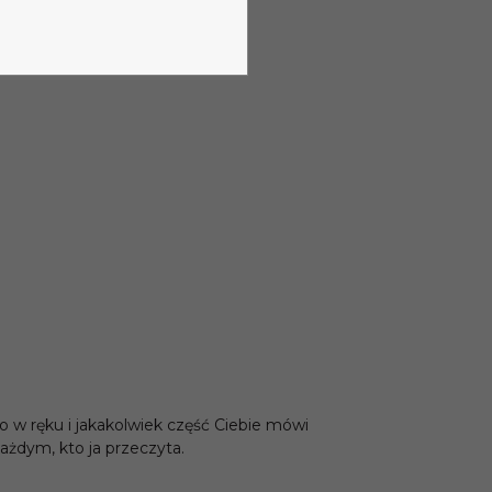
go w ręku i jakakolwiek część Ciebie mówi
ażdym, kto ja przeczyta.