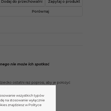
Dodaj do przechowalni
Zapytaj o produkt
Porównaj
ęknego nie może ich spotkać
ecko ostatni raz poprosi, aby je położyć
ycie przed sobą…
stosowanie wszystkich typów
odę na stosowanie wyłącznie
kies znajdziesz w Polityce