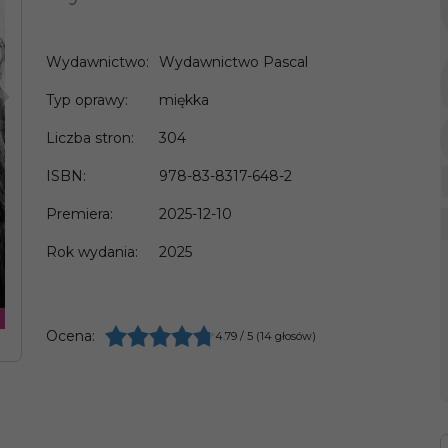
Wydawnictwo
:
Wydawnictwo Pascal
>
Typ oprawy
:
miękka
Liczba stron
:
304
ISBN
:
978-83-8317-648-2
Premiera
:
2025-12-10
Rok wydania
:
2025
Ocena
:
4.79
/
5
(
14
głosów)