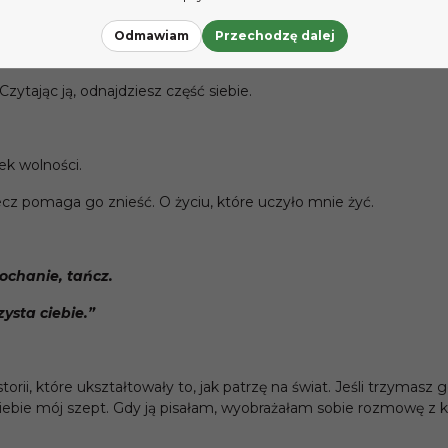
Odmawiam
Przechodzę dalej
Czytając ją, odnajdziesz część siebie.
k wolności.
lecz pomaga go znieść. O życiu, które uczyło mnie żyć.
 kochanie, tańcz.
ysta ciebie.”
rii, które ukształtowały to, jak patrzę na świat. Jeśli trzymasz 
 Ciebie mój szept. Gdy ją pisałam, wyobrażałam sobie rozmowę z k