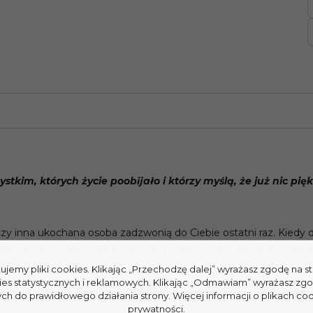
stkim, których życie poobĳało i którzy myślą, że już nic pi
inna ukochana osoba zadzwonią do Ciebie ostatni raz. Kiedy dzi
 bez zmarszczek, i gdy ostatni raz powiesz: mam przecież całe ż
tujemy pliki cookies. Klikając „Przechodzę dalej” wyrażasz zgodę na 
ies statystycznych i reklamowych. Klikając „Odmawiam” wyrażasz zg
h do prawidłowego działania strony. Więcej informacji o plikach coo
wspanialsze wspomnienia. Bo:
prywatności.