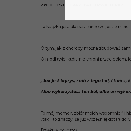
ŻYCIE JEST TERAZ. BAL TRWA TERAZ.
Ta książka jest dla nas, mimo że jest o mnie. 
O tym, jak z choroby można zbudować zame
O modlitwie, która nie chroni przed bólem, 
„Jak jest kryzys, zrób z tego bal, i tańcz,
Albo wykorzystasz ten ból, albo on wykorz
To mój memoir, zbiór moich wspomnień i histo
„tak”, to znaczy, że już wcześniej dotarł do
Dziękuję, że jesteś!