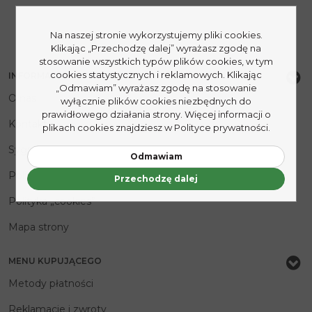
Na naszej stronie wykorzystujemy pliki cookies.
Klikając „Przechodzę dalej” wyrażasz zgodę na
stosowanie wszystkich typów plików cookies, w tym
cookies statystycznych i reklamowych. Klikając
INFORMACJE
„Odmawiam” wyrażasz zgodę na stosowanie
O nas
wyłącznie plików cookies niezbędnych do
prawidłowego działania strony. Więcej informacji o
Kontakt
plikach cookies znajdziesz w Polityce prywatności.
Sygnaliści
Odmawiam
Polityka prywatności
Przechodzę dalej
Polityka „cookies”
Mapa strony
MENU KUPUJĄCEGO
Metody płatności
Reklamacje i zwroty