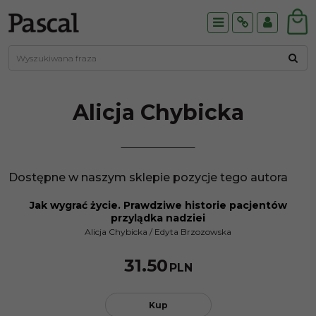
Menu
Info
Panel
Alicja
Chybicka
Dostępne w naszym sklepie pozycje tego autora
Jak wygrać życie. Prawdziwe historie pacjentów
przylądka nadziei
Alicja Chybicka
/
Edyta Brzozowska
31.50
PLN
Kup