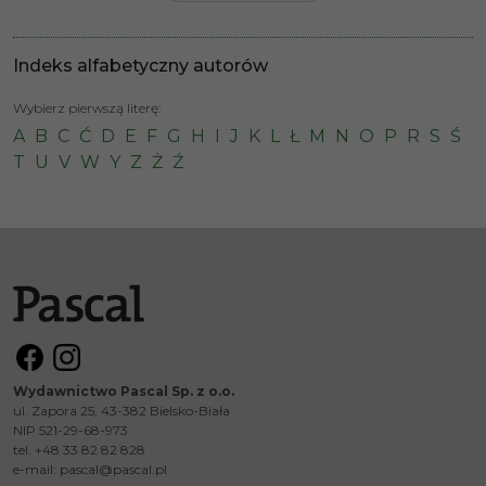
Indeks alfabetyczny autorów
Wybierz pierwszą literę:
A
B
C
Ć
D
E
F
G
H
I
J
K
L
Ł
M
N
O
P
R
S
Ś
T
U
V
W
Y
Z
Ż
Ź
Wydawnictwo Pascal Sp. z o.o.
ul. Zapora 25, 43-382 Bielsko-Biała
NIP 521-29-68-973
tel. +48 33 82 82 828
e-mail:
pascal@pascal.pl